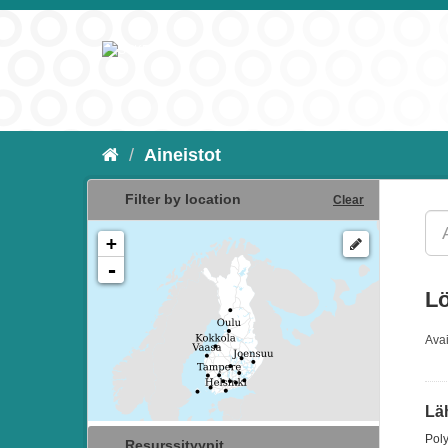
Aineistot
Filter by location
Clear
+
-
Lö
Ava
Lä
Poly
Resurssityypit