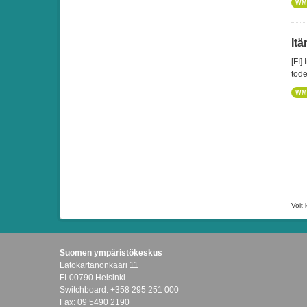
WM
Itä
[FI]
tode
WM
Voit 
Suomen ympäristökeskus
Latokartanonkaari 11
FI-00790 Helsinki
Switchboard: +358 295 251 000
Fax: 09 5490 2190