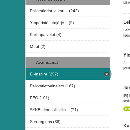
lähi
Paikkatiedot ja kau... (242)
Le
Ympäristötietojärje... (9)
Leht
Karttapalvelut (4)
kasv
Muut (2)
Yl
Avainsanat
Aine
joul
Ei-Inspire (257)
Paikkatietoaineisto (187)
It
[FI]
FEO (101)
las
SYKEn kansallisella... (71)
WM
Sea regions (66)
Ka