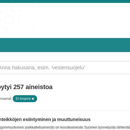
ytyi 257 aineistoa
insanat:
Ei-Inspire
hteikköjen esiintyminen ja muuttuneisuus
gonimuotoinen paikkatietoaineisto on koosteaineisto Suomen tunnetuista lähteistä, 