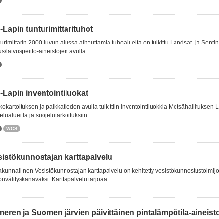
-Lapin tunturimittarituhot
urimittarin 2000-luvun alussa aiheuttamia tuhoalueita on tulkittu Landsat- ja Senti
us/latvuspeitto-aineistojen avulla....
-Lapin inventointiluokat
okartoituksen ja paikkatiedon avulla tulkittiin inventointiluokkia Metsähallituksen 
elualueilla ja suojelutarkoituksiin...
WCS
sistökunnostajan karttapalvelu
akunnallinen Vesistökunnostajan karttapalvelu on kehitetty vesistökunnostustoimij
onvälityskanavaksi. Karttapalvelu tarjoaa...
meren ja Suomen järvien päivittäinen pintalämpötila-aineisto 