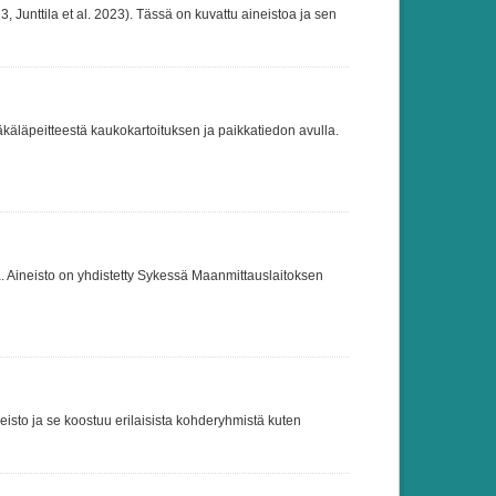
 Junttila et al. 2023). Tässä on kuvattu aineistoa ja sen
jäkäläpeitteestä kaukokartoituksen ja paikkatiedon avulla.
a. Aineisto on yhdistetty Sykessä Maanmittauslaitoksen
to ja se koostuu erilaisista kohderyhmistä kuten