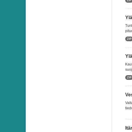
ZIP
Ylä
Tunt
pitu
ZIP
Ylä
Kauk
suoj
ZIP
Ve
Valt
tied
Itä