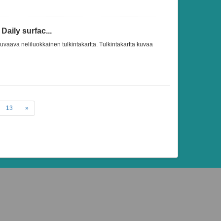
Daily surfac...
uvaava neliluokkainen tulkintakartta. Tulkintakartta kuvaa
13
»