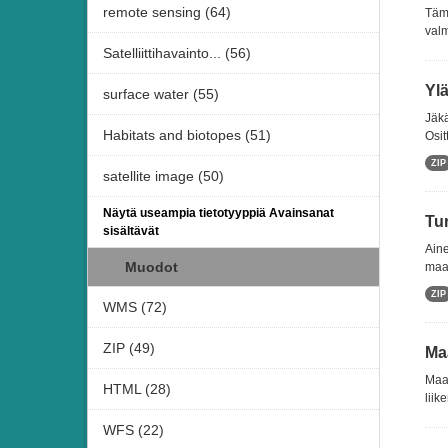
remote sensing (64)
Tämä
valm
Satelliittihavainto... (56)
Yl
surface water (55)
Jäkä
Habitats and biotopes (51)
Osit
ZIP
satellite image (50)
Näytä useampia tietotyyppiä Avainsanat
Tur
sisältävät
Aine
Muodot
maas
ZIP
WMS (72)
ZIP (49)
Ma
Maan
HTML (28)
liik
WFS (22)