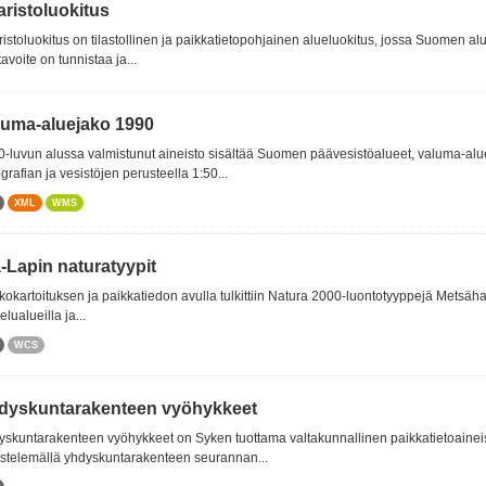
aristoluokitus
istoluokitus on tilastollinen ja paikkatietopohjainen alueluokitus, jossa Suomen al
avoite on tunnistaa ja...
luma-aluejako 1990
-luvun alussa valmistunut aineisto sisältää Suomen päävesistöalueet, valuma-alue
grafian ja vesistöjen perusteella 1:50...
XML
WMS
-Lapin naturatyypit
okartoituksen ja paikkatiedon avulla tulkittiin Natura 2000-luontotyyppejä Metsähal
elualueilla ja...
WCS
dyskuntarakenteen vyöhykkeet
skuntarakenteen vyöhykkeet on Syken tuottama valtakunnallinen paikkatietoaineist
stelemällä yhdyskuntarakenteen seurannan...