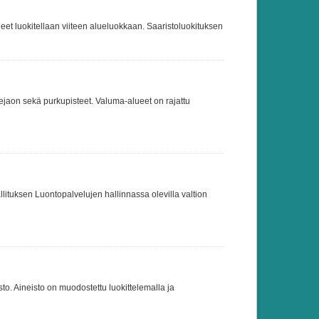
ueet luokitellaan viiteen alueluokkaan. Saaristoluokituksen
jaon sekä purkupisteet. Valuma-alueet on rajattu
lituksen Luontopalvelujen hallinnassa olevilla valtion
o. Aineisto on muodostettu luokittelemalla ja