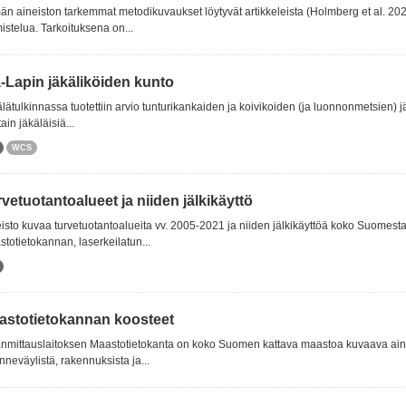
n aineiston tarkemmat metodikuvaukset löytyvät artikkeleista (Holmberg et al. 2023,
istelua. Tarkoituksena on...
ä-Lapin jäkäliköiden kunto
lätulkinnassa tuotettiin arvio tunturikankaiden ja koivikoiden (ja luonnonmetsien) 
tain jäkäläisiä...
WCS
vetuotantoalueet ja niiden jälkikäyttö
isto kuvaa turvetuotantoalueita vv. 2005-2021 ja niiden jälkikäyttöä koko Suomest
totietokannan, laserkeilatun...
astotietokannan koosteet
mittauslaitoksen Maastotietokanta on koko Suomen kattava maastoa kuvaava aineis
enneväylistä, rakennuksista ja...