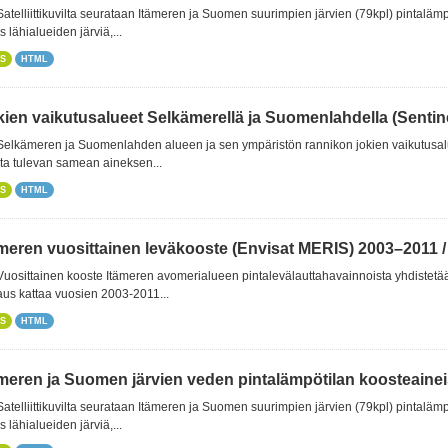
 Satelliittikuvilta seurataan Itämeren ja Suomen suurimpien järvien (79kpl) pintalämpöt
 lähialueiden järviä,...
S
HTML
ien vaikutusalueet Selkämerellä ja Suomenlahdella (Sentine
 Selkämeren ja Suomenlahden alueen ja sen ympäristön rannikon jokien vaikutusaluei
ta tulevan samean aineksen...
S
HTML
ämeren vuosittainen leväkooste (Envisat MERIS) 2003–2011 / 
 Vuosittainen kooste Itämeren avomerialueen pintalevälauttahavainnoista yhdistetä
us kattaa vuosien 2003-2011...
S
HTML
meren ja Suomen järvien veden pintalämpötilan koosteaineist
 Satelliittikuvilta seurataan Itämeren ja Suomen suurimpien järvien (79kpl) pintalämpöt
 lähialueiden järviä,...