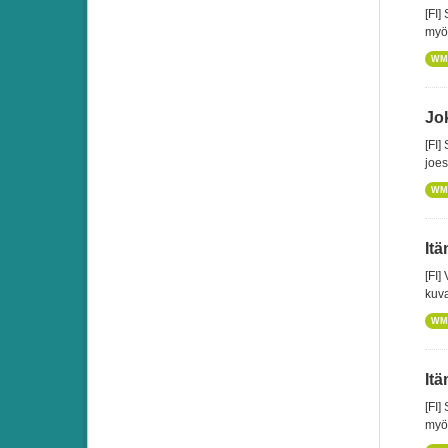
[FI]
myös
WM
Jok
[FI]
joes
WM
It
[FI]
kuva
WM
Itä
[FI]
myös