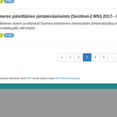
S
HTML
meren päivittäinen pintaleväaineisto (Sentinel-2 MSI) 2017– / 
 Itämeren alueen ja erityisesti Suomea ympäröivien merialueiden pintalevälauttoja k
nnäköisyyttä, että tietyllä...
S
HTML
«
1
2
3
4
5
...
käyttää rekisteriä myös
API
avulla (katso myös
API-dokumentaatio
).