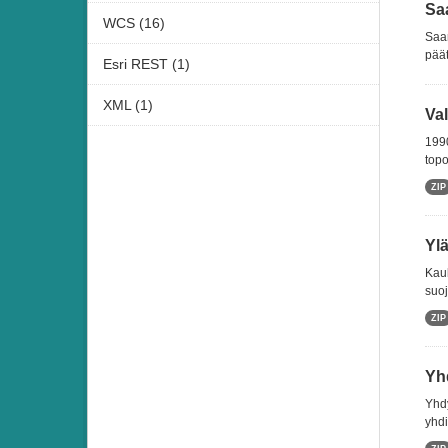
Sa
WCS (16)
Saar
päät
Esri REST (1)
XML (1)
Va
1990
topo
ZIP
Ylä
Kauk
suoj
ZIP
Yh
Yhdy
yhdi