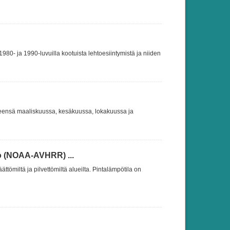
980- ja 1990-luvuilla kootuista lehtoesiintymistä ja niiden
: yleensä maaliskuussa, kesäkuussa, lokakuussa ja
to (NOAA-AVHRR) ...
ättömiltä ja pilvettömiltä alueilta. Pintalämpötila on