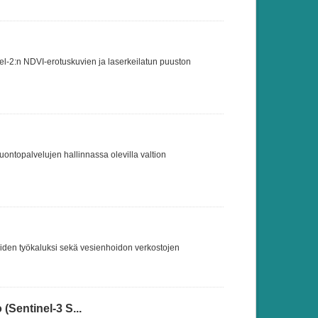
nel-2:n NDVI-erotuskuvien ja laserkeilatun puuston
Luontopalvelujen hallinnassa olevilla valtion
oiden työkaluksi sekä vesienhoidon verkostojen
(Sentinel-3 S...