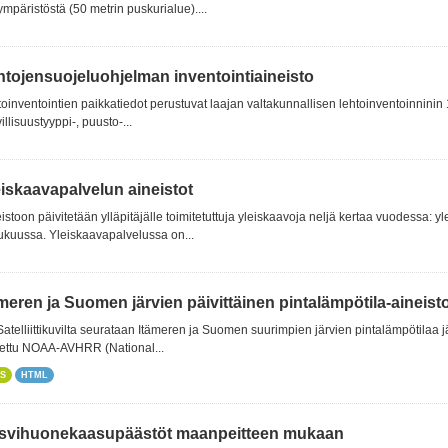
ympäristöstä (50 metrin puskurialue)....
htojensuojeluohjelman inventointiaineisto
oinventointien paikkatiedot perustuvat laajan valtakunnallisen lehtoinventoinninin 1
illisuustyyppi-, puusto-...
eiskaavapalvelun aineistot
istoon päivitetään ylläpitäjälle toimitetuttuja yleiskaavoja neljä kertaa vuodessa
ukuussa. Yleiskaavapalvelussa on...
ämeren ja Suomen järvien päivittäinen pintalämpötila-aineis
 Satelliittikuvilta seurataan Itämeren ja Suomen suurimpien järvien pintalämpötilaa jä
kettu NOAA-AVHRR (National...
S
HTML
svihuonekaasupäästöt maanpeitteen mukaan