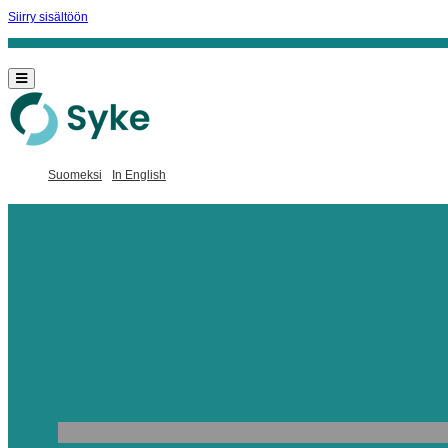
Siirry sisältöön
Suomeksi
In English