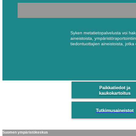
Syken metatietopalvelusta voi hake
aineistoista, ympäristöraportointiin
tiedontuottajien aineistoista, jot
Paikkatiedot ja
kaukokartoitus
Tutkimusaineistot
Suomen ympäristökeskus