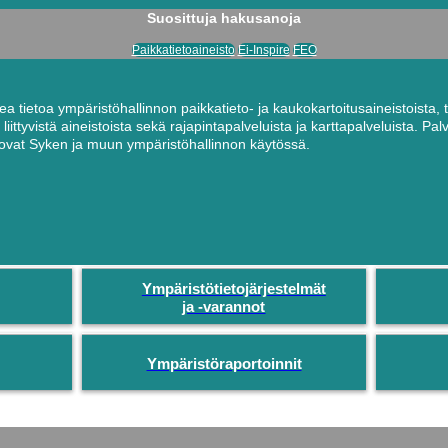
Suosittuja hakusanoja
Paikkatietoaineisto
Ei-Inspire
FEO
a tietoa ympäristöhallinnon paikkatieto- ja kaukokartoitusaineistoista, t
 liittyvistä aineistoista sekä rajapintapalveluista ja karttapalveluista. P
ka ovat Syken ja muun ympäristöhallinnon käytössä.
Ympäristötietojärjestelmät
ja -varannot
Ympäristöraportoinnit