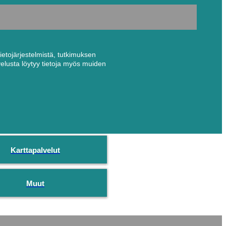
ietojärjestelmistä, tutkimuksen
alvelusta löytyy tietoja myös muiden
Karttapalvelut
Muut