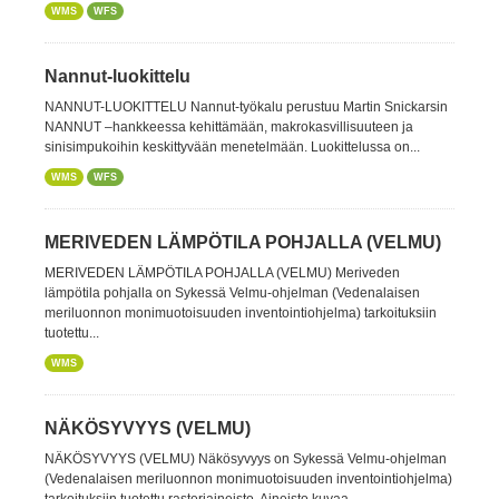
WMS
WFS
Nannut-luokittelu
NANNUT-LUOKITTELU Nannut-työkalu perustuu Martin Snickarsin
NANNUT –hankkeessa kehittämään, makrokasvillisuuteen ja
sinisimpukoihin keskittyvään menetelmään. Luokittelussa on...
WMS
WFS
MERIVEDEN LÄMPÖTILA POHJALLA (VELMU)
MERIVEDEN LÄMPÖTILA POHJALLA (VELMU) Meriveden
lämpötila pohjalla on Sykessä Velmu-ohjelman (Vedenalaisen
meriluonnon monimuotoisuuden inventointiohjelma) tarkoituksiin
tuotettu...
WMS
NÄKÖSYVYYS (VELMU)
NÄKÖSYVYYS (VELMU) Näkösyvyys on Sykessä Velmu-ohjelman
(Vedenalaisen meriluonnon monimuotoisuuden inventointiohjelma)