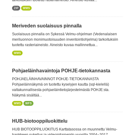
tarkoituksiin tuotettu rasteriaineisto. Aineisto kuvaa...
ZIP
WMS
Meriveden suolaisuus pinnalla
Suolaisuus pinnalla on Sykessä Velmu-ohjelman (Vedenalaisen
meriluonnon monimuotoisuuden inventointiohjelma) tarkoituksiin
tuotettu rasteriaineisto. Aineisto kuvaa mallinnettua...
WMS
Pohjaeläinhavaintoja POHJE-tietokannasta
POHJAELÄINHAVAINNOT POHJE-TIETOKANNASTA
Pohjaeläinnäkymä on tuotettu kyselyjen kautta (sql-kielellä)
valtakunnallisesta pohjaeläintietojärjestelmästä POHJE:sta.
Näkymä sisältää...
WMS
WFS
HUB-biotooppiluokittelu
HUB BIOTOOPPILUOKITUS Karttatasossa on muunnettu Velmu-
hankkeen sukellus ja videointiaineisto vuosilta 2004–2017