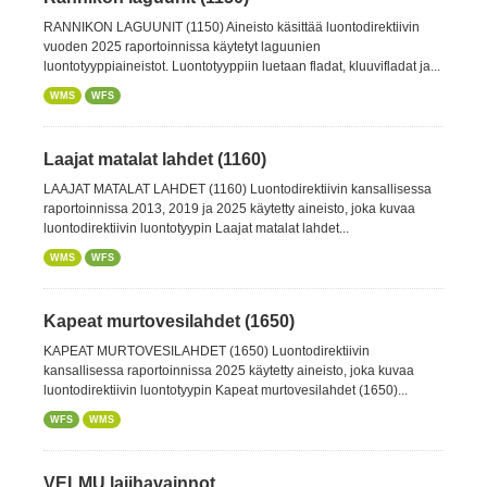
RANNIKON LAGUUNIT (1150) Aineisto käsittää luontodirektiivin
vuoden 2025 raportoinnissa käytetyt laguunien
luontotyyppiaineistot. Luontotyyppiin luetaan fladat, kluuvifladat ja...
WMS
WFS
Laajat matalat lahdet (1160)
LAAJAT MATALAT LAHDET (1160) Luontodirektiivin kansallisessa
raportoinnissa 2013, 2019 ja 2025 käytetty aineisto, joka kuvaa
luontodirektiivin luontotyypin Laajat matalat lahdet...
WMS
WFS
Kapeat murtovesilahdet (1650)
KAPEAT MURTOVESILAHDET (1650) Luontodirektiivin
kansallisessa raportoinnissa 2025 käytetty aineisto, joka kuvaa
luontodirektiivin luontotyypin Kapeat murtovesilahdet (1650)...
WFS
WMS
VELMU lajihavainnot