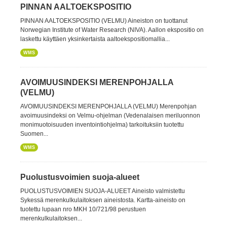
PINNAN AALTOEKSPOSITIO
PINNAN AALTOEKSPOSITIO (VELMU) Aineiston on tuottanut
Norwegian Institute of Water Research (NIVA). Aallon ekspositio on
laskettu käyttäen yksinkertaista aaltoekspositiomallia...
WMS
AVOIMUUSINDEKSI MERENPOHJALLA
(VELMU)
AVOIMUUSINDEKSI MERENPOHJALLA (VELMU) Merenpohjan
avoimuusindeksi on Velmu-ohjelman (Vedenalaisen meriluonnon
monimuotoisuuden inventointiohjelma) tarkoituksiin tuotettu
Suomen...
WMS
Puolustusvoimien suoja-alueet
PUOLUSTUSVOIMIEN SUOJA-ALUEET Aineisto valmistettu
Sykessä merenkulkulaitoksen aineistosta. Kartta-aineisto on
tuotettu lupaan nro MKH 10/721/98 perustuen
merenkulkulaitoksen...