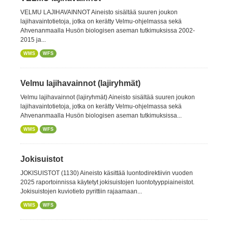
VELMU LAJIHAVAINNOT Aineisto sisältää suuren joukon
lajihavaintotietoja, jotka on kerätty Velmu-ohjelmassa sekä
Ahvenanmaalla Husön biologisen aseman tutkimuksissa 2002-
2015 ja...
WMS
WFS
Velmu lajihavainnot (lajiryhmät)
Velmu lajihavainnot (lajiryhmät) Aineisto sisältää suuren joukon
lajihavaintotietoja, jotka on kerätty Velmu-ohjelmassa sekä
Ahvenanmaalla Husön biologisen aseman tutkimuksissa...
WMS
WFS
Jokisuistot
JOKISUISTOT (1130) Aineisto käsittää luontodirektiivin vuoden
2025 raportoinnissa käytetyt jokisuistojen luontotyyppiaineistot.
Jokisuistojen kuviotieto pyrittiin rajaamaan...
WMS
WFS