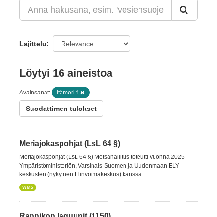
Lajittelu
Löytyi 16 aineistoa
Avainsanat:
itämeri.fi
Suodattimen tulokset
Meriajokaspohjat (LsL 64 §)
Meriajokaspohjat (LsL 64 §) Metsähallitus toteutti vuonna 2025
Ympäristöministeriön, Varsinais-Suomen ja Uudenmaan ELY-
keskusten (nykyinen Elinvoimakeskus) kanssa...
WMS
Rannikon laguunit (1150)