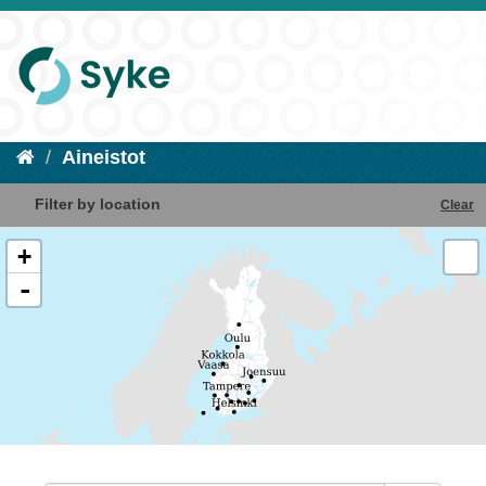
Aineistot
Filter by location
Clear
+
-