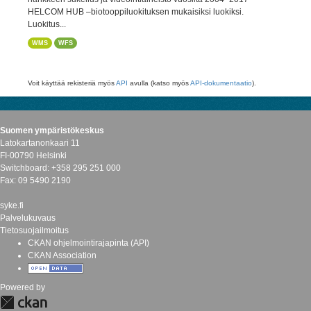
HELCOM HUB –biotooppiluokituksen mukaisiksi luokiksi.
Luokitus...
WMS
WFS
Voit käyttää rekisteriä myös
API
avulla (katso myös
API-dokumentaatio
).
Suomen ympäristökeskus
Latokartanonkaari 11
FI-00790 Helsinki
Switchboard: +358 295 251 000
Fax: 09 5490 2190
syke.fi
Palvelukuvaus
Tietosuojailmoitus
CKAN ohjelmointirajapinta (API)
CKAN Association
Powered by