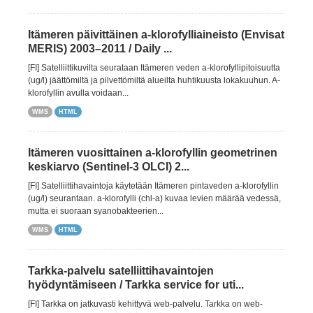
Itämeren päivittäinen a-klorofylliaineisto (Envisat
MERIS) 2003–2011 / Daily ...
[FI] Satelliittikuvilta seurataan Itämeren veden a-klorofyllipitoisuutta
(ug/l) jäättömiltä ja pilvettömiltä alueilta huhtikuusta lokakuuhun. A-
klorofyllin avulla voidaan...
WMS
HTML
Itämeren vuosittainen a-klorofyllin geometrinen
keskiarvo (Sentinel-3 OLCI) 2...
[FI] Satelliittihavaintoja käytetään Itämeren pintaveden a-klorofyllin
(ug/l) seurantaan. a-klorofylli (chl-a) kuvaa levien määrää vedessä,
mutta ei suoraan syanobakteerien...
WMS
HTML
Tarkka-palvelu satelliittihavaintojen
hyödyntämiseen / Tarkka service for uti...
[FI] Tarkka on jatkuvasti kehittyvä web-palvelu. Tarkka on web-