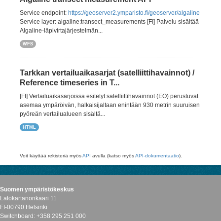
Service endpoint:
https://geoserver2.ymparisto.fi/geoserver/algaline
Service layer: algaline:transect_measurements [FI] Palvelu sisältää
Algaline-läpivirtajärjestelmän...
WFS
Tarkkan vertailuaikasarjat (satelliittihavainnot) /
Reference timeseries in T...
[FI] Vertailuaikasarjoissa esitetyt satelliittihavainnot (EO) perustuvat
asemaa ympäröivän, halkaisijaltaan enintään 930 metrin suuruisen
pyöreän vertailualueen sisältä...
HTML
Voit käyttää rekisteriä myös
API
avulla (katso myös
API-dokumentaatio
).
Suomen ympäristökeskus
Latokartanonkaari 11
FI-00790 Helsinki
Switchboard: +358 295 251 000