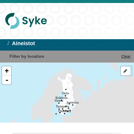
Aineistot
Filter by location
Clear
+
-