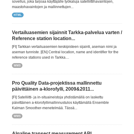
sovellus, joka tarjoaa käyttäjälle työkaluja satelliittihavaintojen,
maastohavaintojen ja mallinnettujen...
HTML
Vertailuasemien sijainnit Tarkka-palvelua varten /
Reference station location...
[FI] Tarkkan vertailuasemien keskipisteen sijainti, aseman nimi ja
aseman tunniste. [EN] Central location, name and identifier for the
reference stations used in Tarkka....
WMS
Pro Quality Data-projektissa mallinnettu
päivittäinen a-klorofylli, 2009&2011...
[FI] Satelliitti- ja in-situaineistoja yhdistämällä on laskettu
päivittäinen a-klorofyllimallinnustulos käyttämällä Ensemble
Kalman Smoother-menetelmää. Tässä...
WMS
Algaline transect measurement API