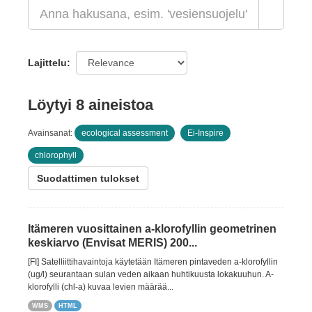
Lajittelu
Löytyi 8 aineistoa
Avainsanat:
ecological assessment
Ei-Inspire
chlorophyll
Suodattimen tulokset
Itämeren vuosittainen a-klorofyllin geometrinen
keskiarvo (Envisat MERIS) 200...
[FI] Satelliittihavaintoja käytetään Itämeren pintaveden a-klorofyllin
(ug/l) seurantaan sulan veden aikaan huhtikuusta lokakuuhun. A-
klorofylli (chl-a) kuvaa levien määrää...
WMS
HTML