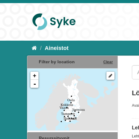
Aineistot
Filter by location
Clear
+
-
Lö
Ava
Le
Leht
Resurssityypit