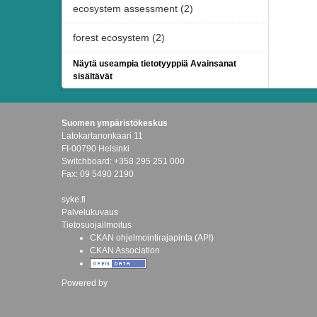
ecosystem assessment (2)
forest ecosystem (2)
Näytä useampia tietotyyppiä Avainsanat
sisältävät
Suomen ympäristökeskus
Latokartanonkaari 11
FI-00790 Helsinki
Switchboard: +358 295 251 000
Fax: 09 5490 2190
syke.fi
Palvelukuvaus
Tietosuojailmoitus
CKAN ohjelmointirajapinta (API)
CKAN Association
Powered by