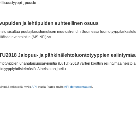
illisuustyyppi-, puusto-...
vupuiden ja lehtipuiden suhteellinen osuus
isto sisältää puulajikoostumuksen muutostrendin Suomessa luontotyyppitarkastelu
lähdeinventointiin (MS-NFI) vv....
TU2018 Jalopuu- ja pähkinälehtoluontotyyppien esiintymäain
totyyppien uhanalaisuusarviointia (LuTU) 2018 varten koottiin esiintymäaineistoja 
totyyppiyhdistelmästä. Aineisto on jaettu...
käyttää rekisteriä myös
API
avulla (katso myös
API-dokumentaatio
).