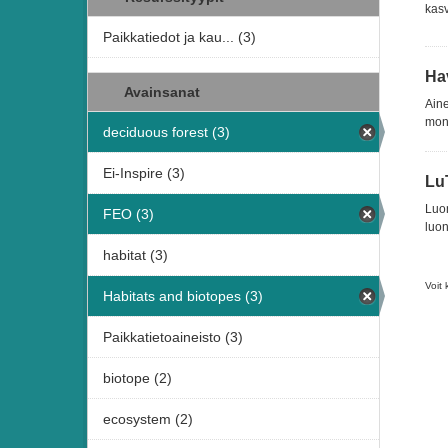
kasv
Paikkatiedot ja kau... (3)
Ha
Avainsanat
Aine
moni
deciduous forest (3)
Ei-Inspire (3)
Lu
Luon
FEO (3)
luon
habitat (3)
Voit 
Habitats and biotopes (3)
Paikkatietoaineisto (3)
biotope (2)
ecosystem (2)