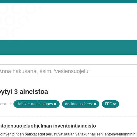
ytyi 3 aineistoa
insanat:
Habitats and biotopes
deciduous forest
FEO
htojensuojeluohjelman inventointiaineisto
oinventointien paikkatiedot perustuvat laajan valtakunnallisen lehtoinventoinninin 1