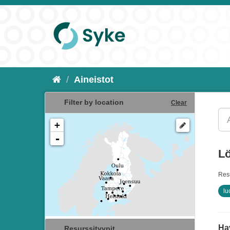
Aineistot
Filter by location
Clear
+
-
Lö
Resu
lu
Ha
Resurssityypit