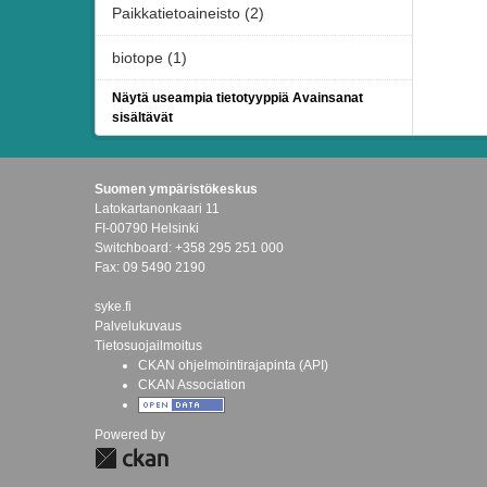
Paikkatietoaineisto (2)
biotope (1)
Näytä useampia tietotyyppiä Avainsanat
sisältävät
Suomen ympäristökeskus
Latokartanonkaari 11
FI-00790 Helsinki
Switchboard: +358 295 251 000
Fax: 09 5490 2190
syke.fi
Palvelukuvaus
Tietosuojailmoitus
CKAN ohjelmointirajapinta (API)
CKAN Association
Powered by