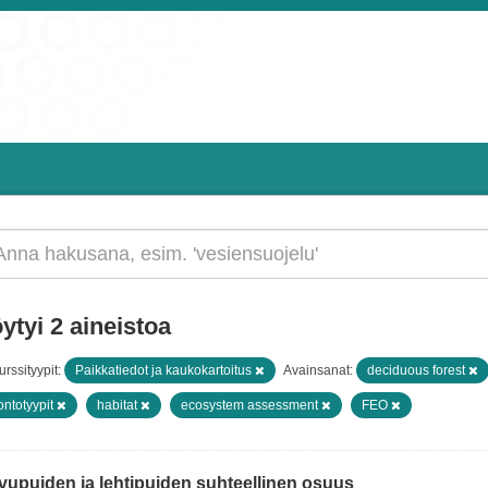
ytyi 2 aineistoa
rssityypit:
Paikkatiedot ja kaukokartoitus
Avainsanat:
deciduous forest
ontotyypit
habitat
ecosystem assessment
FEO
vupuiden ja lehtipuiden suhteellinen osuus