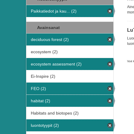
Aine
Paikkatiedot ja kau... (2)
moni
Avainsanat
Lu
Luon
deciduous forest (2)
luon
ecosystem (2)
Voit 
ecosystem assessment (2)
Ei-Inspire (2)
FEO (2)
habitat (2)
Habitats and biotopes (2)
luontotyypit (2)