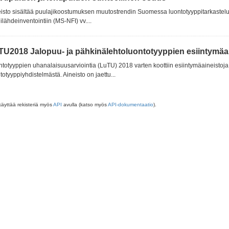
isto sisältää puulajikoostumuksen muutostrendin Suomessa luontotyyppitarkastelu
lähdeinventointiin (MS-NFI) vv....
TU2018 Jalopuu- ja pähkinälehtoluontotyyppien esiintymäain
totyyppien uhanalaisuusarviointia (LuTU) 2018 varten koottiin esiintymäaineistoja 
totyyppiyhdistelmästä. Aineisto on jaettu...
käyttää rekisteriä myös
API
avulla (katso myös
API-dokumentaatio
).