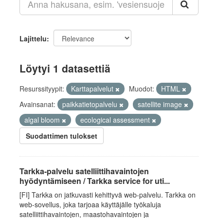
Lajittelu
Löytyi 1 datasettiä
Resurssityypit:
Karttapalvelut
Muodot:
HTML
Avainsanat:
paikkatietopalvelu
satellite image
algal bloom
ecological assessment
Suodattimen tulokset
Tarkka-palvelu satelliittihavaintojen
hyödyntämiseen / Tarkka service for uti...
[FI] Tarkka on jatkuvasti kehittyvä web-palvelu. Tarkka on
web-sovellus, joka tarjoaa käyttäjälle työkaluja
satelliittihavaintojen, maastohavaintojen ja