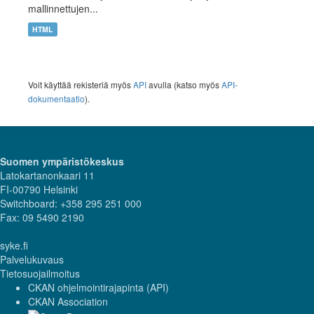
mallinnettujen...
HTML
Voit käyttää rekisteriä myös
API
avulla (katso myös
API-
dokumentaatio
).
Suomen ympäristökeskus
Latokartanonkaari 11
FI-00790 Helsinki
Switchboard: +358 295 251 000
Fax: 09 5490 2190
syke.fi
Palvelukuvaus
Tietosuojailmoitus
CKAN ohjelmointirajapinta (API)
CKAN Association