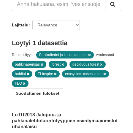
Lajittelu
Löytyi 1 datasettiä
Resurssityypit:
Paikkatiedot ja kaukokartoitus
Avainsanat:
pähkinäpensas
forest
deciduous forest
habitat
Ei-Inspire
ecosystem assessment
FEO
Suodattimen tulokset
LuTU2018 Jalopuu- ja
pähkinälehtoluontotyyppien esiintymäaineistot
uhanalaisu...