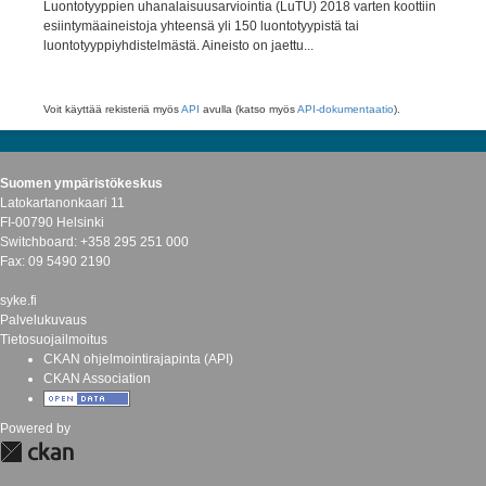
Luontotyyppien uhanalaisuusarviointia (LuTU) 2018 varten koottiin
esiintymäaineistoja yhteensä yli 150 luontotyypistä tai
luontotyyppiyhdistelmästä. Aineisto on jaettu...
Voit käyttää rekisteriä myös
API
avulla (katso myös
API-dokumentaatio
).
Suomen ympäristökeskus
Latokartanonkaari 11
FI-00790 Helsinki
Switchboard: +358 295 251 000
Fax: 09 5490 2190
syke.fi
Palvelukuvaus
Tietosuojailmoitus
CKAN ohjelmointirajapinta (API)
CKAN Association
Powered by