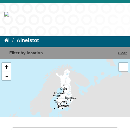
Aineistot
Filter by location
Clear
+
-