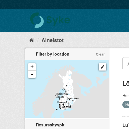
Aineistot
Filter by location
Clear
+
-
Lö
Res
H
Resurssityypit
Lu