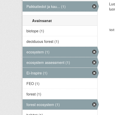
Luo
Paikkatiedot ja kau... (1)
luo
Avainsanat
Voit
biotope (1)
deciduous forest (1)
ecosystem (1)
ecosystem assessment (1)
Ei-Inspire (1)
FEO (1)
forest (1)
forest ecosystem (1)