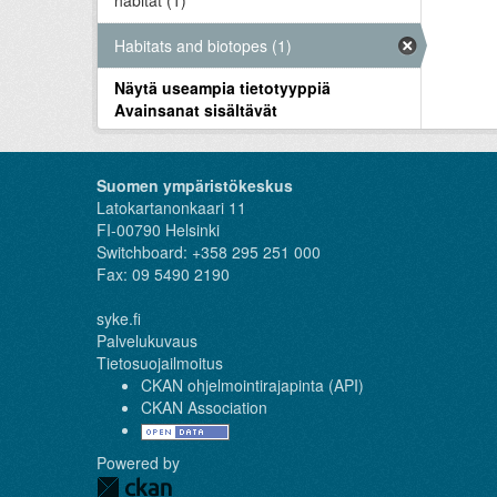
habitat (1)
Habitats and biotopes (1)
Näytä useampia tietotyyppiä
Avainsanat sisältävät
Suomen ympäristökeskus
Latokartanonkaari 11
FI-00790 Helsinki
Switchboard: +358 295 251 000
Fax: 09 5490 2190
syke.fi
Palvelukuvaus
Tietosuojailmoitus
CKAN ohjelmointirajapinta (API)
CKAN Association
Powered by