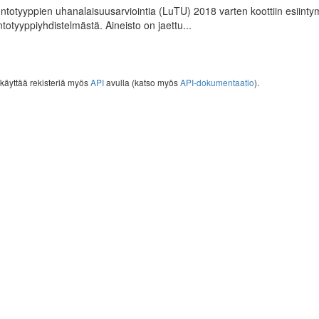
ntotyyppien uhanalaisuusarviointia (LuTU) 2018 varten koottiin esiintym
ntotyyppiyhdistelmästä. Aineisto on jaettu...
 käyttää rekisteriä myös
API
avulla (katso myös
API-dokumentaatio
).