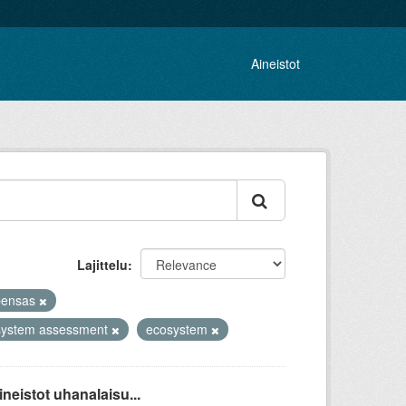
Aineistot
Lajittelu
pensas
system assessment
ecosystem
eistot uhanalaisu...