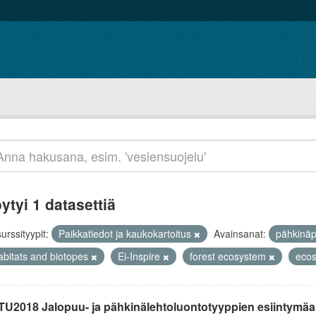
ytyi 1 datasettiä
urssityypit:
Paikkatiedot ja kaukokartoitus
Avainsanat:
pähkinä
abitats and biotopes
Ei-Inspire
forest ecosystem
eco
TU2018 Jalopuu- ja pähkinälehtoluontotyyppien esiintymäain