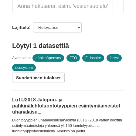
Lajittelu
Löytyi 1 datasettiä
Avainsanat:
pähkinäpensas
FEO
Ei-Inspire
forest
ecosystem
Suodattimen tulokset
LuTU2018 Jalopuu- ja
pähkinälehtoluontotyyppien esiintymäaineistot
uhanalaisu...
Luontotyyppien uhanalaisuusarviointia (LuTU) 2018 varten koottiin
esiintymäaineistoja yhteensä yli 150 luontotyypistä tai
luontotyyppiyhdistelmästä. Aineisto on jaettu...