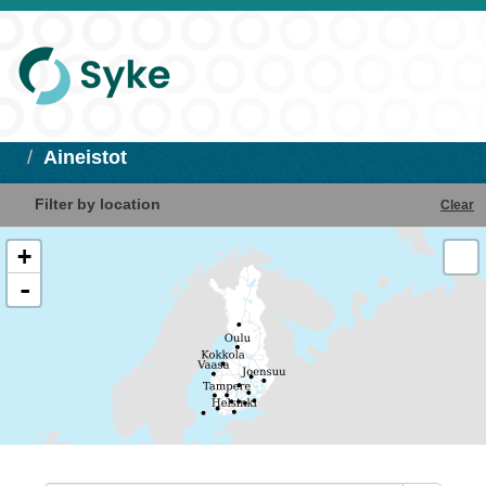
Aineistot
Filter by location
Clear
+
-