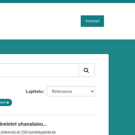
Aineistot
Lajittelu
ment
eistot uhanalaisu...
yhteensä yli 150 luontotyypistä tai