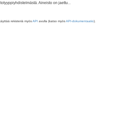
totyyppiyhdistelmästä. Aineisto on jaettu...
käyttää rekisteriä myös
API
avulla (katso myös
API-dokumentaatio
).