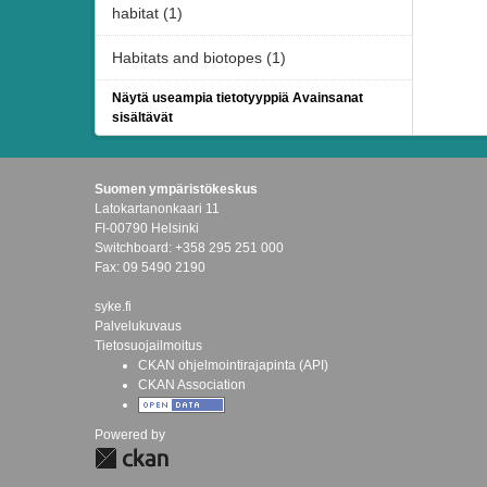
habitat (1)
Habitats and biotopes (1)
Näytä useampia tietotyyppiä Avainsanat
sisältävät
Suomen ympäristökeskus
Latokartanonkaari 11
FI-00790 Helsinki
Switchboard: +358 295 251 000
Fax: 09 5490 2190
syke.fi
Palvelukuvaus
Tietosuojailmoitus
CKAN ohjelmointirajapinta (API)
CKAN Association
Powered by