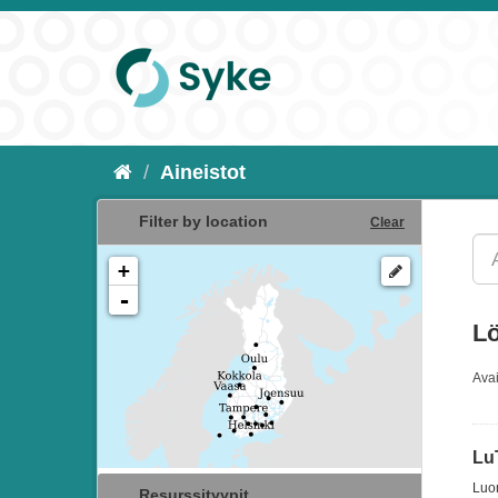
Aineistot
Filter by location
Clear
+
-
Lö
Ava
Lu
Luon
Resurssityypit