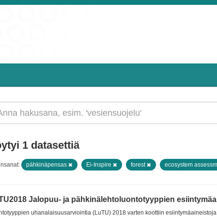
ytyi 1 datasettiä
insanat:
pähkinäpensas
Ei-Inspire
forest
ecosystem assess
TU2018 Jalopuu- ja pähkinälehtoluontotyyppien esiintymäain
totyyppien uhanalaisuusarviointia (LuTU) 2018 varten koottiin esiintymäaineistoja 