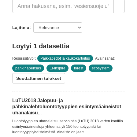
Lajittelu
Löytyi 1 datasettiä
Resurssityypit:
Paikkatiedot ja kaukokartoitus
Avainsanat:
pähkinäpensas
Ei-Inspire
forest
ecosystem
Suodattimen tulokset
LuTU2018 Jalopuu- ja
pähkinälehtoluontotyyppien esiintymäaineistot
uhanalaisu...
Luontotyyppien uhanalaisuusarviointia (LuTU) 2018 varten koottiin
esiintymäaineistoja yhteensä yli 150 luontotyypistä tai
luontotyyppiyhdistelmästä. Aineisto on jaettu...