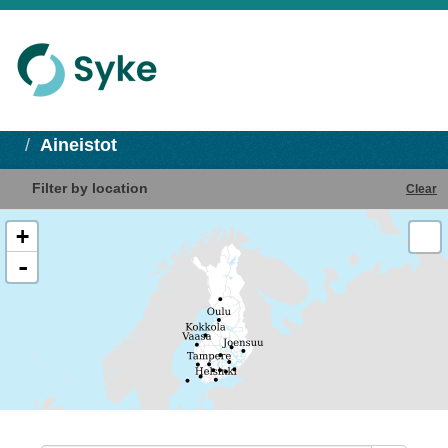
Aineistot
Filter by location
Clear
+
-