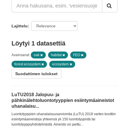
Lajittelu
Löytyi 1 datasettiä
Avainsanat:
oak
habitat
FEO
forest ecosystem
ecosystem
Suodattimen tulokset
LuTU2018 Jalopuu- ja
pähkinälehtoluontotyyppien esiintymäaineistot
uhanalaisu...
Luontotyyppien uhanalaisuusarviointia (LuTU) 2018 varten koottiin
esiintymäaineistoja yhteensä yli 150 luontotyypistä tai
luontotyyppiyhdistelmästä. Aineisto on jaettu...