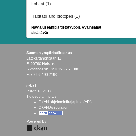
habitat (1)
Habitats and biotopes (1)
Näytä useampia tietotyyppiä Avainsanat
sisältävät
Suomen ympäristökeskus
Latokartanonkaari 11
FI-00790 Helsinki
Switchboard: +358 295 251 000
Fax: 09 5490 2190
syke.fi
Palvelukuvaus
Tietosuojailmoitus
CKAN ohjelmointirajapinta (API)
CKAN Association
Powered by