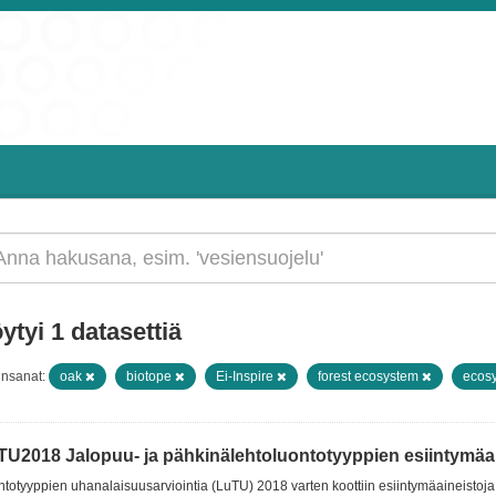
ytyi 1 datasettiä
insanat:
oak
biotope
Ei-Inspire
forest ecosystem
ecos
TU2018 Jalopuu- ja pähkinälehtoluontotyyppien esiintymäain
totyyppien uhanalaisuusarviointia (LuTU) 2018 varten koottiin esiintymäaineistoja 