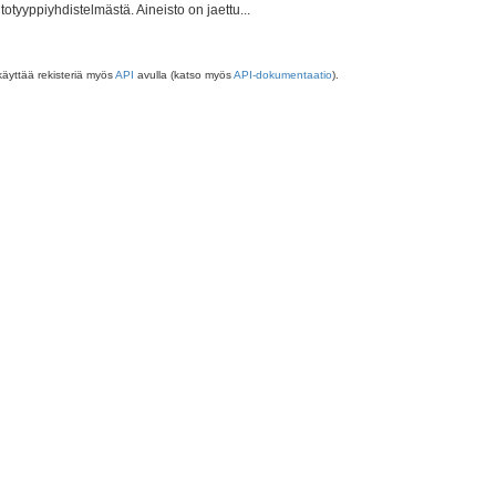
totyyppiyhdistelmästä. Aineisto on jaettu...
käyttää rekisteriä myös
API
avulla (katso myös
API-dokumentaatio
).