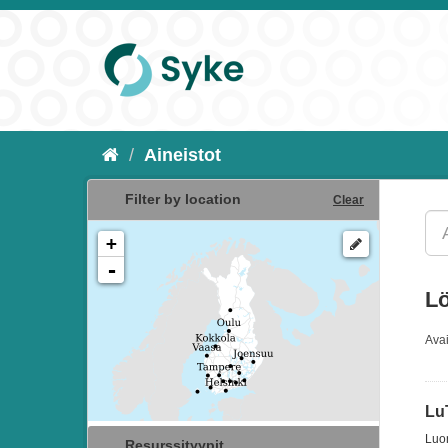
Aineistot
Filter by location
Clear
+
-
Lö
Ava
Lu
Luon
Resurssityypit