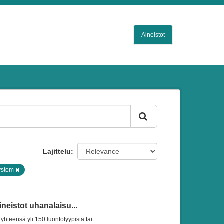
Aineistot
Lajittelu
ystem
eistot uhanalaisu...
yhteensä yli 150 luontotyypistä tai