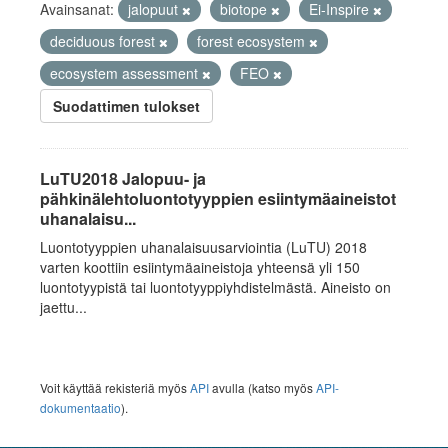
Avainsanat:
jalopuut
biotope
Ei-Inspire
deciduous forest
forest ecosystem
ecosystem assessment
FEO
Suodattimen tulokset
LuTU2018 Jalopuu- ja
pähkinälehtoluontotyyppien esiintymäaineistot
uhanalaisu...
Luontotyyppien uhanalaisuusarviointia (LuTU) 2018
varten koottiin esiintymäaineistoja yhteensä yli 150
luontotyypistä tai luontotyyppiyhdistelmästä. Aineisto on
jaettu...
Voit käyttää rekisteriä myös
API
avulla (katso myös
API-
dokumentaatio
).