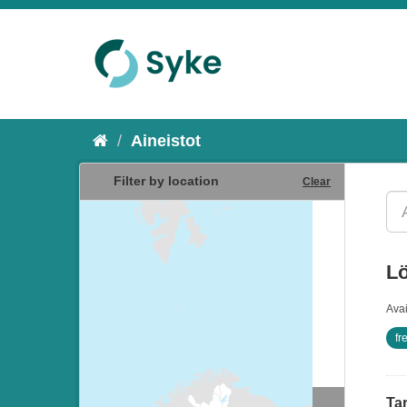
Aineistot
Filter by location
Clear
Lö
Ava
fr
Tar
Resurssityypit