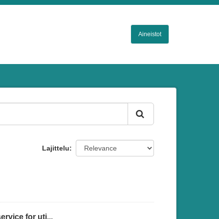
Aineistot
Lajittelu
vice for uti...