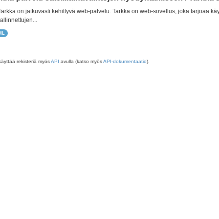
 Tarkka on jatkuvasti kehittyvä web-palvelu. Tarkka on web-sovellus, joka tarjoaa käy
allinnettujen...
ML
käyttää rekisteriä myös
API
avulla (katso myös
API-dokumentaatio
).