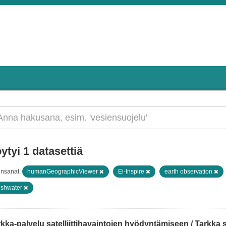
ytyi 1 datasettiä
insanat:
humanGeographicViewer
Ei-Inspire
earth observation
eshwater
kka-palvelu satelliittihavaintojen hyödyntämiseen / Tarkka ser