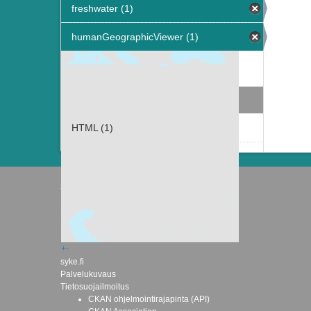
freshwater (1)
humanGeographicViewer (1)
Näytä useampia tietotyyppiä Avainsanat
sisältävät
Muodot
HTML (1)
Suomen ympäristökeskus
Latokartanonkaari 11
FI-00790 Helsinki
Switchboard: +358 295 251 000
Fax: 09 5490 2190
+
-
syke.fi
Palvelukuvaus
Tietosuojailmoitus
CKAN ohjelmointirajapinta (API)