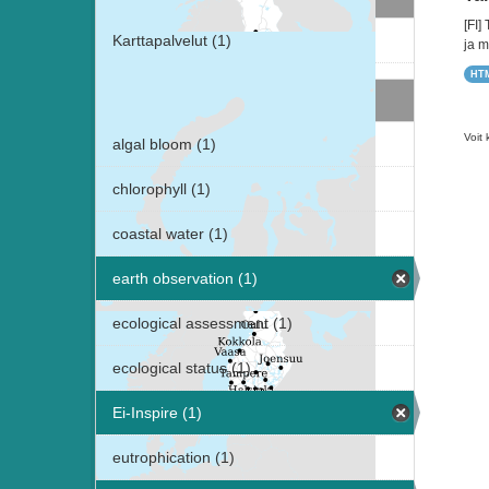
[FI]
Karttapalvelut (1)
ja m
HT
Avainsanat
Voit 
algal bloom (1)
chlorophyll (1)
coastal water (1)
earth observation (1)
ecological assessment (1)
ecological status (1)
Ei-Inspire (1)
eutrophication (1)