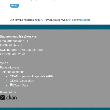
HTML
Voit käyttää rekisteriä myös
API
avulla (katso myös
API-dokumentaatio
).
Suomen ympäristökeskus
Latokartanonkaari 11
FI-00790 Helsinki
Switchboard: +358 295 251 000
Fax: 09 5490 2190
syke.fi
Palvelukuvaus
Tietosuojailmoitus
CKAN ohjelmointirajapinta (API)
CKAN Association
Powered by