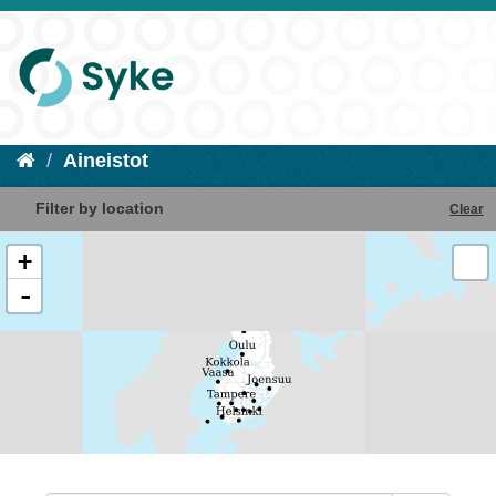
Aineistot
Filter by location
Clear
+
-