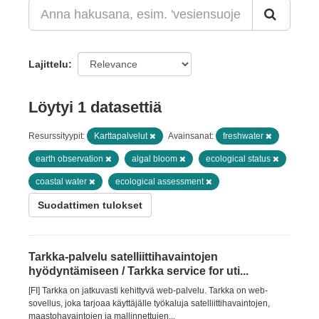
Lajittelu
Löytyi 1 datasettiä
Resurssityypit:
Karttapalvelut
Avainsanat:
freshwater
earth observation
algal bloom
ecological status
coastal water
ecological assessment
Suodattimen tulokset
Tarkka-palvelu satelliittihavaintojen
hyödyntämiseen / Tarkka service for uti...
[FI] Tarkka on jatkuvasti kehittyvä web-palvelu. Tarkka on web-
sovellus, joka tarjoaa käyttäjälle työkaluja satelliittihavaintojen,
maastohavaintojen ja mallinnettujen...