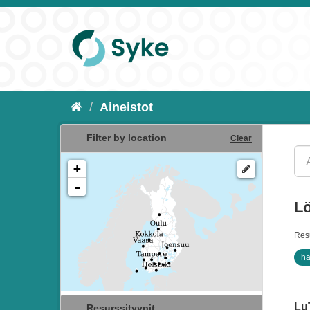
Aineistot
Filter by location
Clear
+
-
Lö
Resu
ha
Lu
Resurssityypit