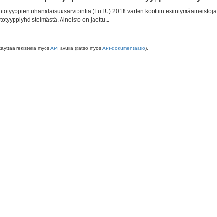
totyyppien uhanalaisuusarviointia (LuTU) 2018 varten koottiin esiintymäaineistoja 
totyyppiyhdistelmästä. Aineisto on jaettu...
käyttää rekisteriä myös
API
avulla (katso myös
API-dokumentaatio
).