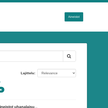
Aineistot
Lajittelu
eistot uhanalaisu...