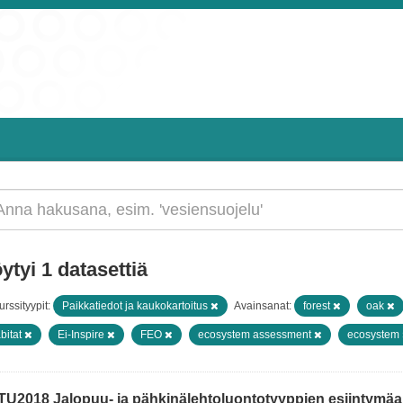
ytyi 1 datasettiä
rssityypit:
Paikkatiedot ja kaukokartoitus
Avainsanat:
forest
oak
bitat
Ei-Inspire
FEO
ecosystem assessment
ecosystem
TU2018 Jalopuu- ja pähkinälehtoluontotyyppien esiintymäain