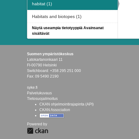
habitat (1)
Habitats and biotopes (1)
Näytä useampia tietotyyppiä Avainsanat
sisältävät
Suomen ympäristökeskus
Latokartanonkaari 11
FI-00790 Helsinki
Switchboard: +358 295 251 000
Fax: 09 5490 2190
syke.fi
Palvelukuvaus
Tietosuojailmoitus
CKAN ohjelmointirajapinta (API)
CKAN Association
Powered by