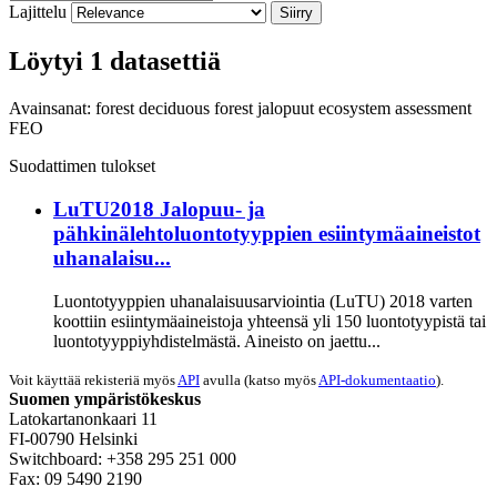
Lajittelu
Siirry
Löytyi 1 datasettiä
Avainsanat:
forest
deciduous forest
jalopuut
ecosystem assessment
FEO
Suodattimen tulokset
LuTU2018 Jalopuu- ja
pähkinälehtoluontotyyppien esiintymäaineistot
uhanalaisu...
Luontotyyppien uhanalaisuusarviointia (LuTU) 2018 varten
koottiin esiintymäaineistoja yhteensä yli 150 luontotyypistä tai
luontotyyppiyhdistelmästä. Aineisto on jaettu...
Voit käyttää rekisteriä myös
API
avulla (katso myös
API-dokumentaatio
).
Suomen ympäristökeskus
Latokartanonkaari 11
FI-00790 Helsinki
Switchboard: +358 295 251 000
Fax: 09 5490 2190