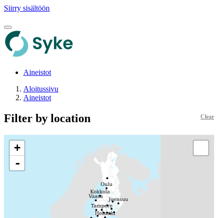
Siirry sisältöön
Aineistot
Aloitussivu
Aineistot
Filter by location
Clear
+
-