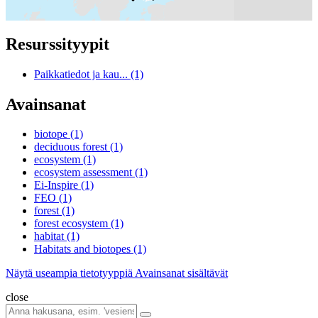
Resurssityypit
Paikkatiedot ja kau... (1)
Avainsanat
biotope (1)
deciduous forest (1)
ecosystem (1)
ecosystem assessment (1)
Ei-Inspire (1)
FEO (1)
forest (1)
forest ecosystem (1)
habitat (1)
Habitats and biotopes (1)
Näytä useampia tietotyyppiä Avainsanat sisältävät
close