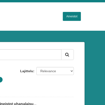
Aineistot
Lajittelu
eistot uhanalaisu...