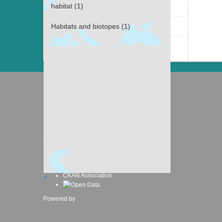
habitat (1)
Habitats and biotopes (1)
Näytä useampia tietotyyppiä Avainsanat
sisältävät
Suomen ympäristökeskus
Latokartanonkaari 11
FI-00790 Helsinki
Switchboard: +358 295 251 000
Fax: 09 5490 2190
syke.fi
Palvelukuvaus
Tietosuojailmoitus
CKAN ohjelmointirajapinta (API)
CKAN Association
+
-
Powered by