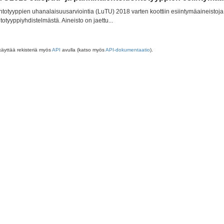
totyyppien uhanalaisuusarviointia (LuTU) 2018 varten koottiin esiintymäaineistoja 
totyyppiyhdistelmästä. Aineisto on jaettu...
käyttää rekisteriä myös
API
avulla (katso myös
API-dokumentaatio
).