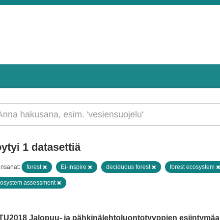
ytyi 1 datasettiä
insanat:
forest
Ei-Inspire
deciduous forest
forest ecosystem
osystem assessment
TU2018 Jalopuu- ja pähkinälehtoluontotyyppien esiintymäain