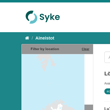
Aineistot
Filter by location
Clear
Lö
Ava
ec
Lu
Resurssityypit