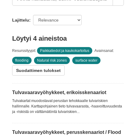
Lajittelu
Löytyi 4 aineistoa
Resurssityypit:
Paikkatiedot ja kaukokartoitus
Avainsanat:
flooding
Natural risk zones
surface water
Suodattimen tulokset
Tulvavaaravyöhykkeet, erikoisskenaariot
Tulvakartat muodostavat perustan tehokkaalle tulvariskien
hallinnalle. Karttapohjainen tieto tulvavaarasta, -haavoittuvuudesta
ja -riskistä on välttämätöntä tulvariskien...
Tulvavaaravyöhykkeet, perusskenaariot / Flood