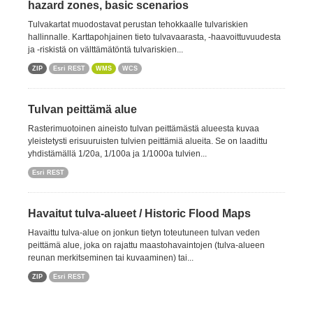
hazard zones, basic scenarios
Tulvakartat muodostavat perustan tehokkaalle tulvariskien
hallinnalle. Karttapohjainen tieto tulvavaarasta, -haavoittuvuudesta
ja -riskistä on välttämätöntä tulvariskien...
ZIP
Esri REST
WMS
WCS
Tulvan peittämä alue
Rasterimuotoinen aineisto tulvan peittämästä alueesta kuvaa
yleistetysti erisuuruisten tulvien peittämiä alueita. Se on laadittu
yhdistämällä 1/20a, 1/100a ja 1/1000a tulvien...
Esri REST
Havaitut tulva-alueet / Historic Flood Maps
Havaittu tulva-alue on jonkun tietyn toteutuneen tulvan veden
peittämä alue, joka on rajattu maastohavaintojen (tulva-alueen
reunan merkitseminen tai kuvaaminen) tai...
ZIP
Esri REST