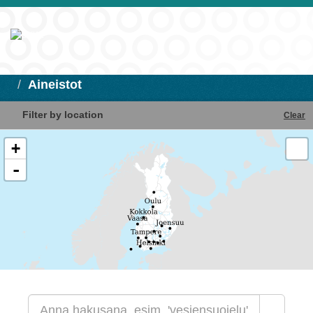
Aineistot
Filter by location
Clear
+
-