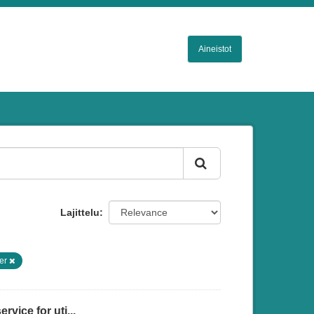
Aineistot
Lajittelu
er
vice for uti...