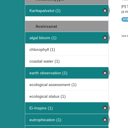
[FI]
Karttapalvelut (1)
ja m
HT
Avainsanat
Voit 
algal bloom (1)
chlorophyll (1)
coastal water (1)
earth observation (1)
ecological assessment (1)
ecological status (1)
Ei-Inspire (1)
eutrophication (1)