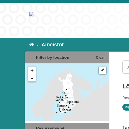
Aineistot
Filter by location
Clear
+
-
Lö
Resu
al
Tar
Resurssityypit