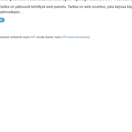
 Tarkka on jatkuvasti kehittyvä web-palvelu. Tarkka on web-sovellus, joka tarjoaa käy
allinnettujen...
ML
käyttää rekisteriä myös
API
avulla (katso myös
API-dokumentaatio
).