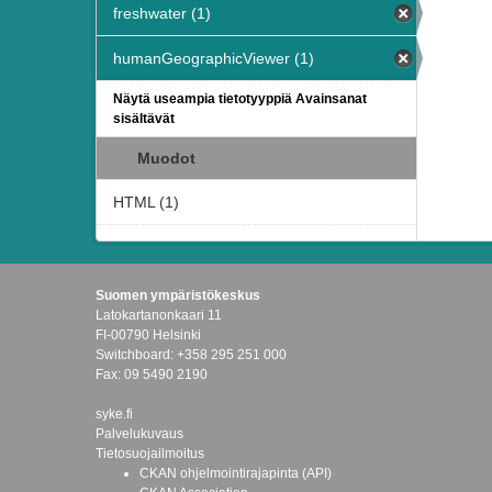
freshwater (1)
humanGeographicViewer (1)
Näytä useampia tietotyyppiä Avainsanat
sisältävät
Muodot
HTML (1)
Suomen ympäristökeskus
Latokartanonkaari 11
FI-00790 Helsinki
Switchboard: +358 295 251 000
Fax: 09 5490 2190
syke.fi
Palvelukuvaus
Tietosuojailmoitus
CKAN ohjelmointirajapinta (API)