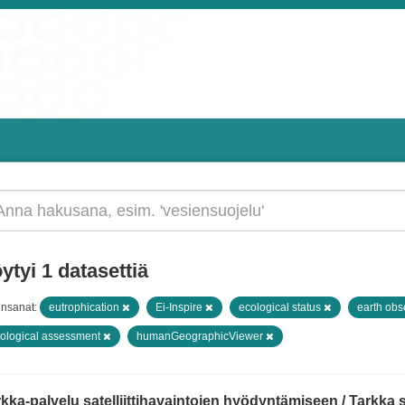
ytyi 1 datasettiä
insanat:
eutrophication
Ei-Inspire
ecological status
earth obs
ological assessment
humanGeographicViewer
kka-palvelu satelliittihavaintojen hyödyntämiseen / Tarkka ser