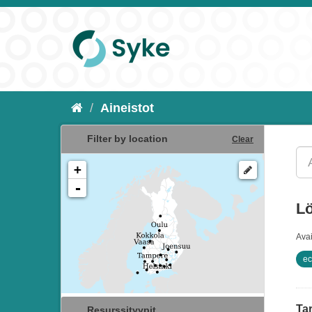
Aineistot
Filter by location
Clear
+
-
Lö
Ava
ec
Tar
Resurssityypit