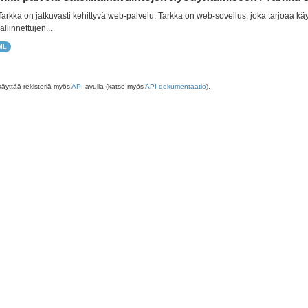
 Tarkka on jatkuvasti kehittyvä web-palvelu. Tarkka on web-sovellus, joka tarjoaa käy
allinnettujen...
ML
käyttää rekisteriä myös
API
avulla (katso myös
API-dokumentaatio
).