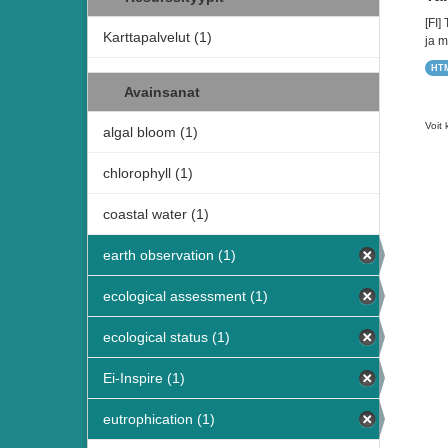
[FI]
Karttapalvelut (1)
ja m
HT
Avainsanat
Voit 
algal bloom (1)
chlorophyll (1)
coastal water (1)
earth observation (1)
ecological assessment (1)
ecological status (1)
Ei-Inspire (1)
eutrophication (1)