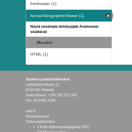
freshwater (1)
humanGeographicViewer (1)
Näytä useampia tietotyyppiä Avainsanat
sisältävät
Muodot
HTML (1)
Suomen ympäristökeskus
Latokartanonkaari 11
FI-00790 Helsinki
Switchboard: +358 295 251 000
Fax: 09 5490 2190
syke.fi
Palvelukuvaus
Tietosuojailmoitus
CKAN ohjelmointirajapinta (API)