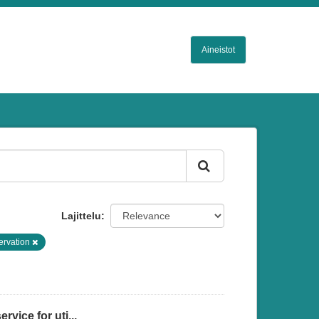
Aineistot
Lajittelu
ervation
vice for uti...