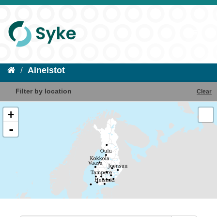
Aineistot
Filter by location
Clear
+
-