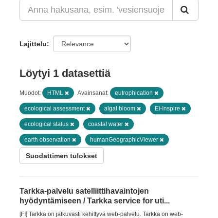
Lajittelu
Löytyi 1 datasettiä
Muodot:
HTML
Avainsanat:
eutrophication
ecological assessment
algal bloom
Ei-Inspire
ecological status
coastal water
earth observation
humanGeographicViewer
Suodattimen tulokset
Tarkka-palvelu satelliittihavaintojen
hyödyntämiseen / Tarkka service for uti...
[FI] Tarkka on jatkuvasti kehittyvä web-palvelu. Tarkka on web-