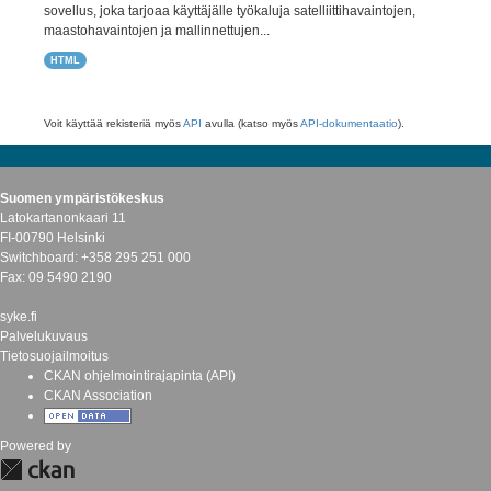
sovellus, joka tarjoaa käyttäjälle työkaluja satelliittihavaintojen,
maastohavaintojen ja mallinnettujen...
HTML
Voit käyttää rekisteriä myös
API
avulla (katso myös
API-dokumentaatio
).
Suomen ympäristökeskus
Latokartanonkaari 11
FI-00790 Helsinki
Switchboard: +358 295 251 000
Fax: 09 5490 2190
syke.fi
Palvelukuvaus
Tietosuojailmoitus
CKAN ohjelmointirajapinta (API)
CKAN Association
Powered by