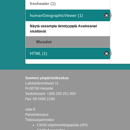
freshwater (1)
humanGeographicViewer (1)
Näytä useampia tietotyyppiä Avainsanat
sisältävät
Muodot
HTML (1)
Suomen ympäristökeskus
Latokartanonkaari 11
FI-00790 Helsinki
Switchboard: +358 295 251 000
Fax: 09 5490 2190
syke.fi
Palvelukuvaus
Tietosuojailmoitus
CKAN ohjelmointirajapinta (API)