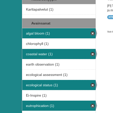
[FI]
Karttapalvelut (1)
ja m
HT
Avainsanat
Voit 
algal bloom (1)
chlorophyll (1)
coastal water (1)
earth observation (1)
ecological assessment (1)
ecological status (1)
Ei-Inspire (1)
eutrophication (1)