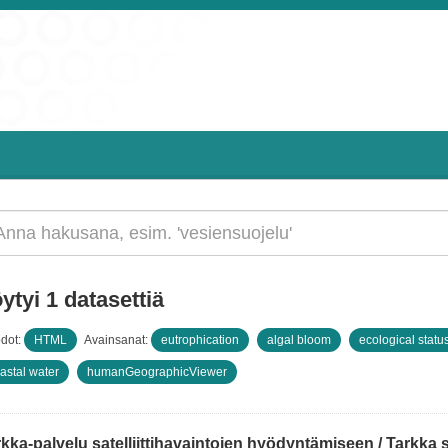
ytyi 1 datasettiä
dot:
HTML
Avainsanat:
eutrophication
algal bloom
ecological statu
astal water
humanGeographicViewer
kka-palvelu satelliittihavaintojen hyödyntämiseen / Tarkka ser