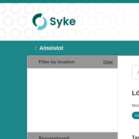
Aineistot
Filter by location
Clear
Lö
Muo
co
Tar
Resurssityypit