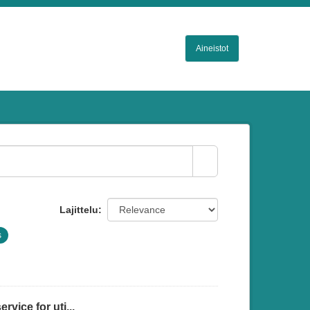
Aineistot
Lajittelu
s
vice for uti...