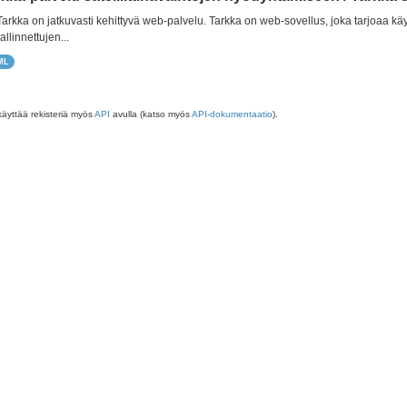
 Tarkka on jatkuvasti kehittyvä web-palvelu. Tarkka on web-sovellus, joka tarjoaa käy
allinnettujen...
ML
käyttää rekisteriä myös
API
avulla (katso myös
API-dokumentaatio
).