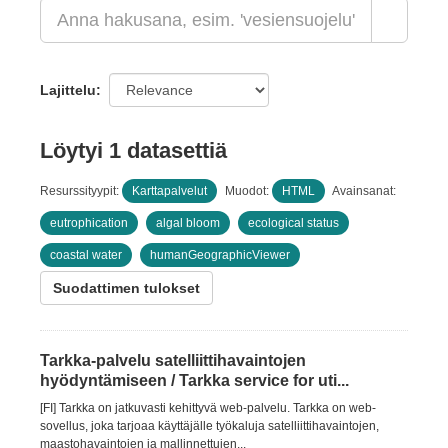
Lajittelu
Löytyi 1 datasettiä
Resurssityypit:
Karttapalvelut
Muodot:
HTML
Avainsanat:
eutrophication
algal bloom
ecological status
coastal water
humanGeographicViewer
Suodattimen tulokset
Tarkka-palvelu satelliittihavaintojen
hyödyntämiseen / Tarkka service for uti...
[FI] Tarkka on jatkuvasti kehittyvä web-palvelu. Tarkka on web-
sovellus, joka tarjoaa käyttäjälle työkaluja satelliittihavaintojen,
maastohavaintojen ja mallinnettujen...