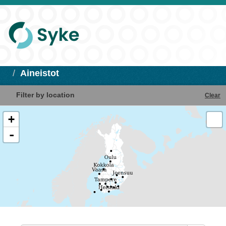
Aineistot
Filter by location
Clear
+
-