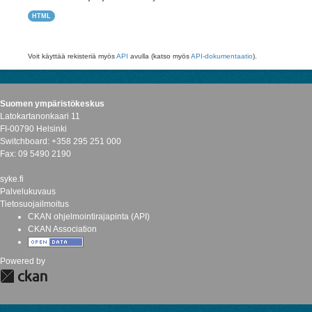
HTML
Voit käyttää rekisteriä myös
API
avulla (katso myös
API-dokumentaatio
).
Suomen ympäristökeskus
Latokartanonkaari 11
FI-00790 Helsinki
Switchboard: +358 295 251 000
Fax: 09 5490 2190
syke.fi
Palvelukuvaus
Tietosuojailmoitus
CKAN ohjelmointirajapinta (API)
CKAN Association
Powered by