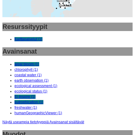
Resurssityypit
Karttapalvelut (1)
Avainsanat
algal bloom (1)
chlorophyll (1)
coastal water (1)
earth observation (1)
ecological assessment (1)
ecological status (1)
Ei-Inspire (1)
eutrophication (1)
freshwater (1)
humanGeographicViewer (1)
Näytä useampia tietotyyppiä Avainsanat sisältävät
Muodot