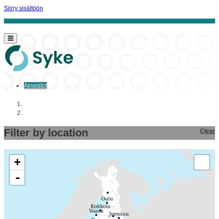
Siirry sisältöön
Aineistot
Aloitussivu
Aineistot
Filter by location
Clear
+
-