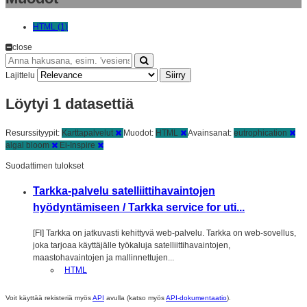
HTML (1)
close
Siirry
Lajittelu
Löytyi 1 datasettiä
Resurssityypit:
Karttapalvelut
Muodot:
HTML
Avainsanat:
eutrophication
algal bloom
Ei-Inspire
Suodattimen tulokset
Tarkka-palvelu satelliittihavaintojen
hyödyntämiseen / Tarkka service for uti...
[FI] Tarkka on jatkuvasti kehittyvä web-palvelu. Tarkka on web-sovellus,
joka tarjoaa käyttäjälle työkaluja satelliittihavaintojen,
maastohavaintojen ja mallinnettujen...
HTML
Voit käyttää rekisteriä myös
API
avulla (katso myös
API-dokumentaatio
).