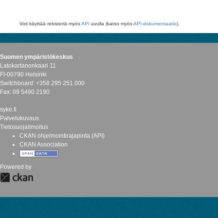
Voit käyttää rekisteriä myös
API
avulla (katso myös
API-dokumentaatio
).
Suomen ympäristökeskus
Latokartanonkaari 11
FI-00790 Helsinki
Switchboard: +358 295 251 000
Fax: 09 5490 2190
syke.fi
Palvelukuvaus
Tietosuojailmoitus
CKAN ohjelmointirajapinta (API)
CKAN Association
Powered by