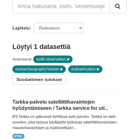
Lajittelu
Löytyi 1 datasettiä
Avainsanat:
earth observation
humanGeographicViewer
eutrophication
Suodattimen tulokset
Tarkka-palvelu satelliittihavaintojen
hyödyntämiseen / Tarkka service for uti...
[FI] Tarkka on jatkuvasti kehittyvä web-palvelu. Tarkka on web-
sovellus, joka tarjoaa käyttäjälle työkaluja satelliittihavaintojen,
maastohavaintojen ja mallinnettujen...
HTML