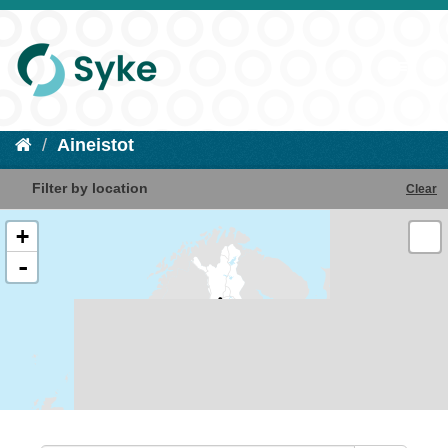
Aineistot
Filter by location
Clear
+
-