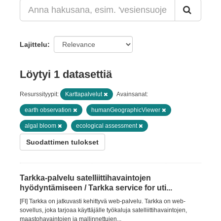
Lajittelu
Löytyi 1 datasettiä
Resurssityypit:
Karttapalvelut
Avainsanat:
earth observation
humanGeographicViewer
algal bloom
ecological assessment
Suodattimen tulokset
Tarkka-palvelu satelliittihavaintojen
hyödyntämiseen / Tarkka service for uti...
[FI] Tarkka on jatkuvasti kehittyvä web-palvelu. Tarkka on web-
sovellus, joka tarjoaa käyttäjälle työkaluja satelliittihavaintojen,
maastohavaintojen ja mallinnettujen...