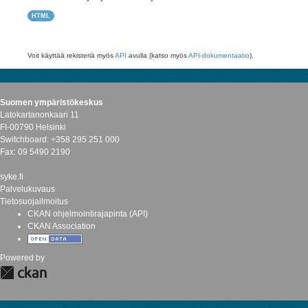
HTML
Voit käyttää rekisteriä myös
API
avulla (katso myös
API-dokumentaatio
).
Suomen ympäristökeskus
Latokartanonkaari 11
FI-00790 Helsinki
Switchboard: +358 295 251 000
Fax: 09 5490 2190
syke.fi
Palvelukuvaus
Tietosuojailmoitus
CKAN ohjelmointirajapinta (API)
CKAN Association
Powered by