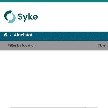
Aineistot
Filter by location
Clear