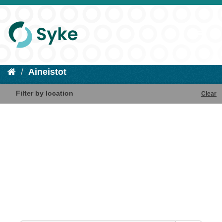
Aineistot
Filter by location
Clear