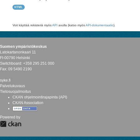
HTML
Voit käyttää rekisteriä myös
API
avulla (katso myös
API-dokumentaatio
).
Suomen ympäristökeskus
Latokartanonkaari 11
FI-00790 Helsinki
Switchboard: +358 295 251 000
Fax: 09 5490 2190
syke.fi
Palvelukuvaus
Tietosuojailmoitus
CKAN ohjelmointirajapinta (API)
CKAN Association
Powered by