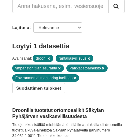
Lajittelu
Löytyi 1 datasettiä
Avainsanat:
drooni
rantakasvillisuus
ympäristön tilan seuranta
Paikkatietoaineisto
Environmental monitoring facilities
Suodattimen tulokset
Droonilla tuotetut ortomosaiikit Säkylän
Pyhäjärven vesikasvillisuudesta
Tietojoukko sisältää miehittämättömillä ilma-aluksilla eli drooneilla
tuotettua kuva-aineistoa Säkylän Pyhäjärveltä (järvinumero
34.031.1.001). Tietojoukko koostuu...