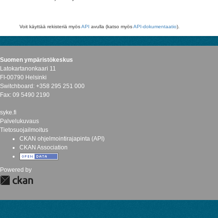
Voit käyttää rekisteriä myös
API
avulla (katso myös
API-dokumentaatio
).
Suomen ympäristökeskus
Latokartanonkaari 11
FI-00790 Helsinki
Switchboard: +358 295 251 000
Fax: 09 5490 2190
syke.fi
Palvelukuvaus
Tietosuojailmoitus
CKAN ohjelmointirajapinta (API)
CKAN Association
Powered by