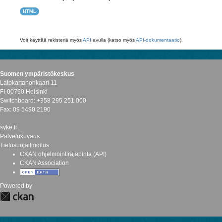
HTML
Voit käyttää rekisteriä myös
API
avulla (katso myös
API-dokumentaatio
).
Suomen ympäristökeskus
Latokartanonkaari 11
FI-00790 Helsinki
Switchboard: +358 295 251 000
Fax: 09 5490 2190
syke.fi
Palvelukuvaus
Tietosuojailmoitus
CKAN ohjelmointirajapinta (API)
CKAN Association
Powered by