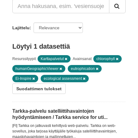
Lajittelu
Löytyi 1 datasettiä
Resurssityypit:
Karttapalvelut
Avainsanat:
chlorophyll
humanGeographicViewer
eutrophication
Ei-Inspire
ecological assessment
Suodattimen tulokset
Tarkka-palvelu satelliittihavaintojen
hyödyntämiseen / Tarkka service for uti...
[FI] Tarkka on jatkuvasti kehittyvä web-palvelu. Tarkka on web-
sovellus, joka tarjoaa käyttäjälle työkaluja satelliittihavaintojen,
maastohavaintojen ja mallinnettujen...