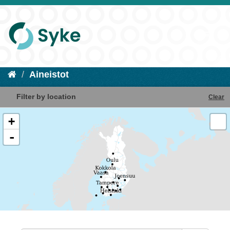
Aineistot
Filter by location
Clear
+
-