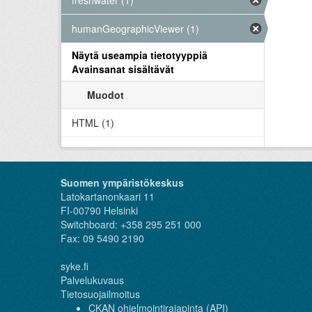
freshwater (1)
humanGeographicViewer (1)
Näytä useampia tietotyyppiä
Avainsanat sisältävät
Muodot
HTML (1)
Suomen ympäristökeskus
Latokartanonkaari 11
FI-00790 Helsinki
Switchboard: +358 295 251 000
Fax: 09 5490 2190
syke.fi
Palvelukuvaus
Tietosuojailmoitus
CKAN ohjelmointirajapinta (API)