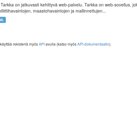
] Tarkka on jatkuvasti kehittyvä web-palvelu. Tarkka on web-sovellus, jok
elliittihavaintojen, maastohavaintojen ja mallinnettujen...
ML
 käyttää rekisteriä myös
API
avulla (katso myös
API-dokumentaatio
).