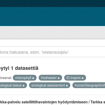
ytyi 1 datasettiä
insanat:
chlorophyll
freshwater
Ei-Inspire
ological status
ecological assessment
humanGeographicV
kka-palvelu satelliittihavaintojen hyödyntämiseen / Tarkka ser