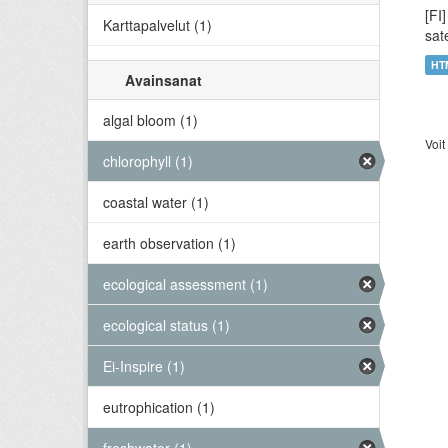
[FI
Karttapalvelut (1)
sat
HT
Avainsanat
algal bloom (1)
Voit
chlorophyll (1)
coastal water (1)
earth observation (1)
ecological assessment (1)
ecological status (1)
Ei-Inspire (1)
eutrophication (1)