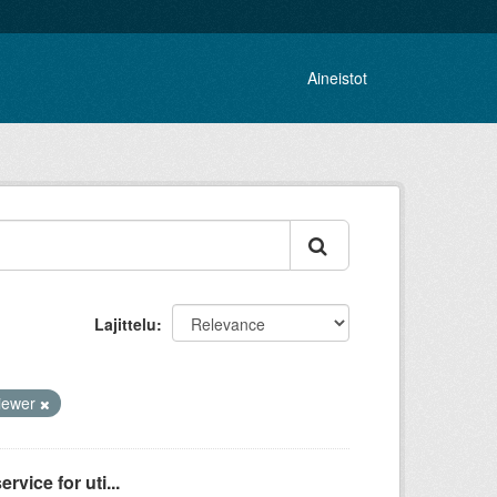
Aineistot
Lajittelu
iewer
vice for uti...