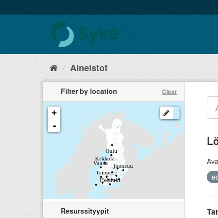
Aineistot
Filter by location
Clear
+
-
Lö
Ava
ec
Resurssityypit
Tar