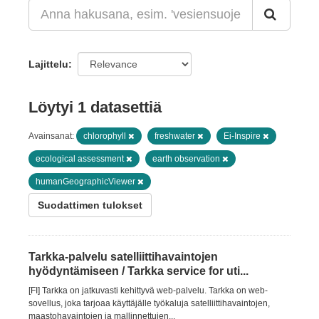
Lajittelu
Löytyi 1 datasettiä
Avainsanat:
chlorophyll
freshwater
Ei-Inspire
ecological assessment
earth observation
humanGeographicViewer
Suodattimen tulokset
Tarkka-palvelu satelliittihavaintojen
hyödyntämiseen / Tarkka service for uti...
[FI] Tarkka on jatkuvasti kehittyvä web-palvelu. Tarkka on web-
sovellus, joka tarjoaa käyttäjälle työkaluja satelliittihavaintojen,
maastohavaintojen ja mallinnettujen...