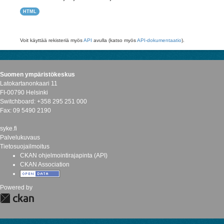
HTML
Voit käyttää rekisteriä myös
API
avulla (katso myös
API-dokumentaatio
).
Suomen ympäristökeskus
Latokartanonkaari 11
FI-00790 Helsinki
Switchboard: +358 295 251 000
Fax: 09 5490 2190
syke.fi
Palvelukuvaus
Tietosuojailmoitus
CKAN ohjelmointirajapinta (API)
CKAN Association
Powered by