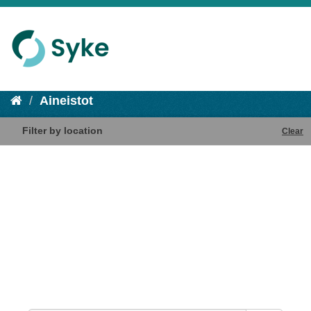
Aineistot
Filter by location
Clear