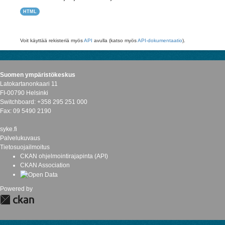
HTML
Voit käyttää rekisteriä myös
API
avulla (katso myös
API-dokumentaatio
).
Suomen ympäristökeskus
Latokartanonkaari 11
FI-00790 Helsinki
Switchboard: +358 295 251 000
Fax: 09 5490 2190
syke.fi
Palvelukuvaus
Tietosuojailmoitus
CKAN ohjelmointirajapinta (API)
CKAN Association
Powered by