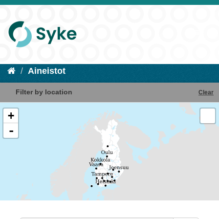
Aineistot
Filter by location
Clear
+
-