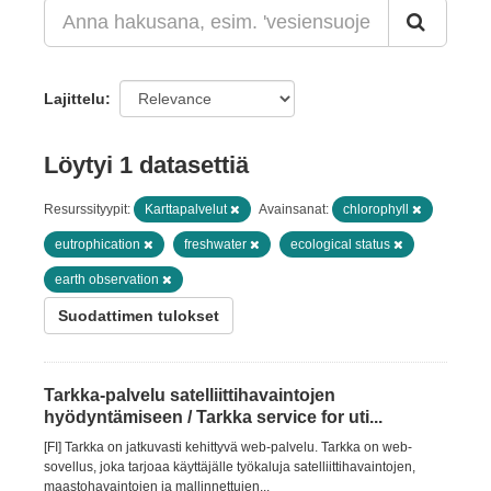
Lajittelu
Löytyi 1 datasettiä
Resurssityypit:
Karttapalvelut
Avainsanat:
chlorophyll
eutrophication
freshwater
ecological status
earth observation
Suodattimen tulokset
Tarkka-palvelu satelliittihavaintojen
hyödyntämiseen / Tarkka service for uti...
[FI] Tarkka on jatkuvasti kehittyvä web-palvelu. Tarkka on web-
sovellus, joka tarjoaa käyttäjälle työkaluja satelliittihavaintojen,
maastohavaintojen ja mallinnettujen...