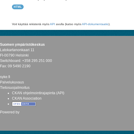
HTML
Voit käyttää rekisteriä myös
API
avulla (katso myös
API-dokumentaatio
).
Suomen ympäristökeskus
Latokartanonkaari 11
FI-00790 Helsinki
Switchboard: +358 295 251 000
Fax: 09 5490 2190
syke.fi
Palvelukuvaus
Tietosuojailmoitus
CKAN ohjelmointirajapinta (API)
CKAN Association
Powered by