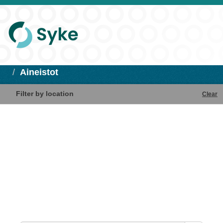
Aineistot
Filter by location
Clear