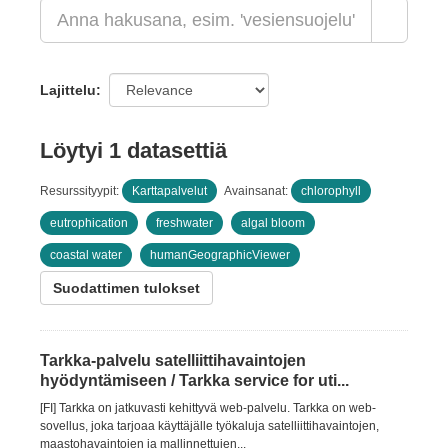
Lajittelu
Löytyi 1 datasettiä
Resurssityypit:
Karttapalvelut
Avainsanat:
chlorophyll
eutrophication
freshwater
algal bloom
coastal water
humanGeographicViewer
Suodattimen tulokset
Tarkka-palvelu satelliittihavaintojen
hyödyntämiseen / Tarkka service for uti...
[FI] Tarkka on jatkuvasti kehittyvä web-palvelu. Tarkka on web-
sovellus, joka tarjoaa käyttäjälle työkaluja satelliittihavaintojen,
maastohavaintojen ja mallinnettujen...