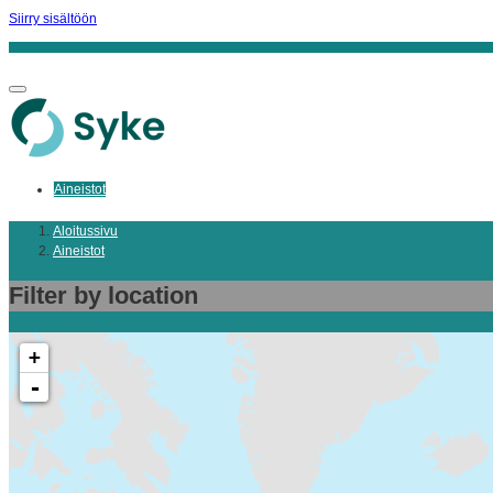
Siirry sisältöön
Aineistot
Aloitussivu
Aineistot
Filter by location
+
-