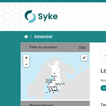
Aineistot
Filter by location
Clear
+
-
Lö
Muo
ec
Tar
Resurssityypit