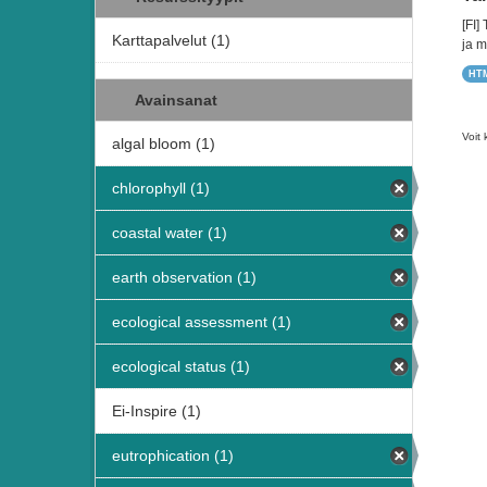
[FI]
Karttapalvelut (1)
ja m
HT
Avainsanat
Voit 
algal bloom (1)
chlorophyll (1)
coastal water (1)
earth observation (1)
ecological assessment (1)
ecological status (1)
Ei-Inspire (1)
eutrophication (1)