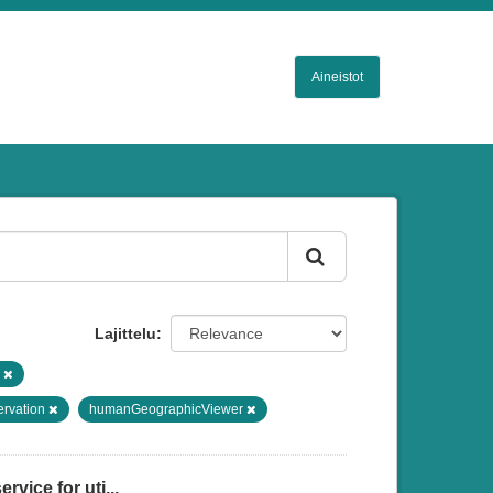
Aineistot
Lajittelu
r
ervation
humanGeographicViewer
vice for uti...