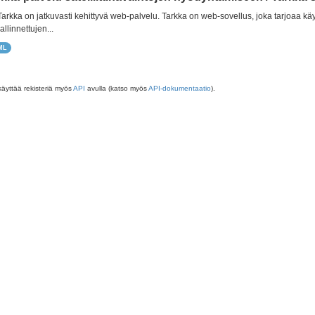
 Tarkka on jatkuvasti kehittyvä web-palvelu. Tarkka on web-sovellus, joka tarjoaa käy
allinnettujen...
ML
käyttää rekisteriä myös
API
avulla (katso myös
API-dokumentaatio
).