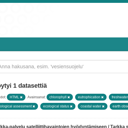
ytyi 1 datasettiä
dot:
HTML
Avainsanat:
chlorophyll
eutrophication
freshwate
ological assessment
ecological status
coastal water
earth obs
kka-palvelu satelliittihavaintojen hyödyntämiseen / Tarkka ser