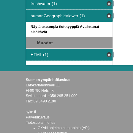
freshwater (1)
humanGeographicViewer (1)
Näytä useampia tietotyyppiä Avainsanat
sisältävät
Muodot
HTML (1)
Suomen ympäristökeskus
Latokartanonkaari 11
FI-00790 Helsinki
Switchboard: +358 295 251 000
Fax: 09 5490 2190
syke.fi
Palvelukuvaus
Tietosuojailmoitus
CKAN ohjelmointirajapinta (API)