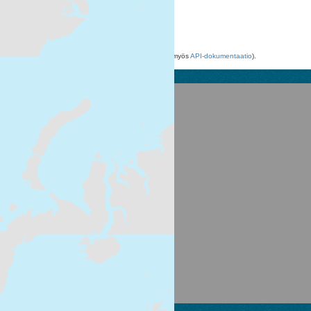
HTML
Voit käyttää rekisteriä myös
API
avulla (katso myös
API-dokumentaatio
).
Suomen ympäristökeskus
Latokartanonkaari 11
FI-00790 Helsinki
Switchboard: +358 295 251 000
Fax: 09 5490 2190
syke.fi
Palvelukuvaus
Tietosuojailmoitus
CKAN ohjelmointirajapinta (API)
CKAN Association
Powered by