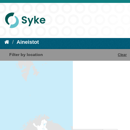
Aineistot
Filter by location
Clear