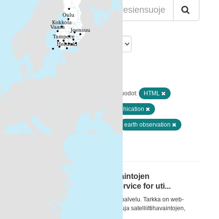
Lajittelu
Löytyi 1 datasettiä
Resurssityypit:
Karttapalvelut
Muodot:
HTML
Avainsanat:
chlorophyll
eutrophication
Ei-Inspire
coastal water
earth observation
Suodattimen tulokset
Tarkka-palvelu satelliittihavaintojen
hyödyntämiseen / Tarkka service for uti...
[FI] Tarkka on jatkuvasti kehittyvä web-palvelu. Tarkka on web-
sovellus, joka tarjoaa käyttäjälle työkaluja satelliittihavaintojen,
maastohavaintojen ja mallinnettujen...