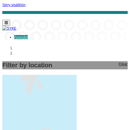
Siirry sisältöön
Aineistot
Aloitussivu
Aineistot
Filter by location
Clear