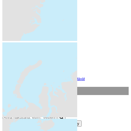
paikkatietopalvelu (1)
remote sensing (1)
satellite image (1)
sea water (1)
snow (1)
STATUS (1)
status assessment (1)
surface water (1)
TARKKA (1)
temperature (1)
turbidity (1)
water body (1)
Water Framework Dir... (1)
water quality (1)
Näytä vain suositut tietoyyppiä Avainsanat sisältävät
Muodot
HTML (1)
close
Siirry
Lajittelu