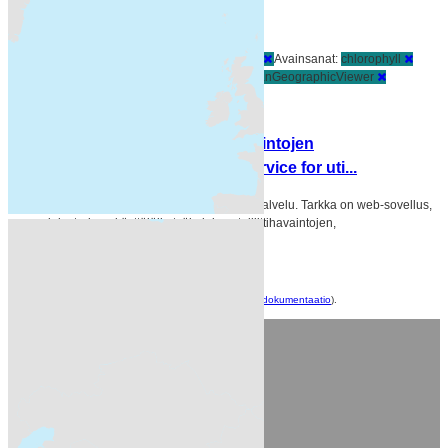
Löytyi 1 datasettiä
Resurssityypit:
Karttapalvelut
Muodot:
HTML
Avainsanat:
chlorophyll
freshwater
Ei-Inspire
coastal water
humanGeographicViewer
Suodattimen tulokset
Tarkka-palvelu satelliittihavaintojen
hyödyntämiseen / Tarkka service for uti...
[FI] Tarkka on jatkuvasti kehittyvä web-palvelu. Tarkka on web-sovellus,
joka tarjoaa käyttäjälle työkaluja satelliittihavaintojen,
maastohavaintojen ja mallinnettujen...
HTML
Voit käyttää rekisteriä myös
API
avulla (katso myös
API-dokumentaatio
).
Suomen ympäristökeskus
Latokartanonkaari 11
FI-00790 Helsinki
Switchboard: +358 295 251 000
Fax: 09 5490 2190
syke.fi