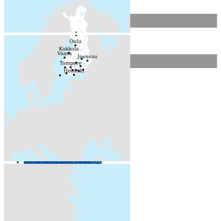
Resurssityypit
Karttapalvelut (1)
Avainsanat
algal bloom (1)
chlorophyll (1)
coastal water (1)
earth observation (1)
ecological assessment (1)
ecological status (1)
Ei-Inspire (1)
eutrophication (1)
freshwater (1)
humanGeographicViewer (1)
ice (1)
infoMapAccessService (1)
inland water (1)
Karttapalvelu (1)
land cover (1)
on-line service (1)