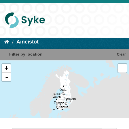
Aineistot
Filter by location
Clear
+
-