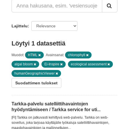
Lajittelu
Löytyi 1 datasettiä
Muodot:
HTML
Avainsanat:
chlorophyll
algal bloom
Ei-Inspire
ecological assessment
humanGeographicViewer
Suodattimen tulokset
Tarkka-palvelu satelliittihavaintojen
hyödyntämiseen / Tarkka service for uti...
[FI] Tarkka on jatkuvasti kehittyvä web-palvelu. Tarkka on web-
sovellus, joka tarjoaa käyttäjälle työkaluja satelliittihavaintojen,
maastohavaintojen ja mallinnettujen...