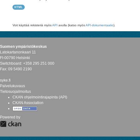
HTML
Voit käyttää rekisteriä myös
API
avulla (katso myös
API-dokumentaatio
).
Suomen ympäristökeskus
Latokartanonkaari 11
FI-00790 Helsinki
Switchboard: +358 295 251 000
Fax: 09 5490 2190
syke.fi
Palvelukuvaus
Tietosuojailmoitus
CKAN ohjelmointirajapinta (API)
CKAN Association
Powered by