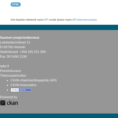
HTML
Voit käyttää rekisteriä myös
API
avulla (katso myös
API-dokumentaatio
).
Suomen ympäristökeskus
Latokartanonkaari 11
FI-00790 Helsinki
Switchboard: +358 295 251 000
Fax: 09 5490 2190
syke.fi
Palvelukuvaus
Tietosuojailmoitus
CKAN ohjelmointirajapinta (API)
CKAN Association
Powered by