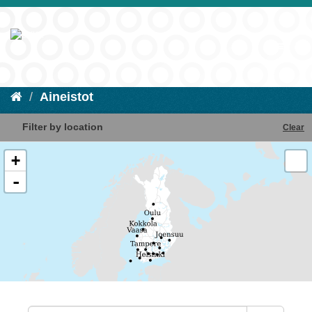
Aineistot
Filter by location
Clear
+
-