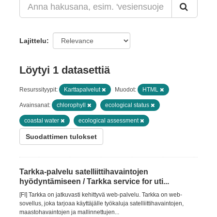
Lajittelu
Löytyi 1 datasettiä
Resurssityypit:
Karttapalvelut
Muodot:
HTML
Avainsanat:
chlorophyll
ecological status
coastal water
ecological assessment
Suodattimen tulokset
Tarkka-palvelu satelliittihavaintojen
hyödyntämiseen / Tarkka service for uti...
[FI] Tarkka on jatkuvasti kehittyvä web-palvelu. Tarkka on web-
sovellus, joka tarjoaa käyttäjälle työkaluja satelliittihavaintojen,
maastohavaintojen ja mallinnettujen...