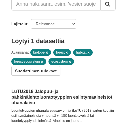
Lajittelu
Löytyi 1 datasettiä
Avainsanat:
biotope
forest
habitat
forest ecosystem
ecosystem
Suodattimen tulokset
LuTU2018 Jalopuu- ja
pähkinälehtoluontotyyppien esiintymäaineistot
uhanalaisu...
Luontotyyppien uhanalaisuusarviointia (LuTU) 2018 varten koottiin
esiintymäaineistoja yhteensä yli 150 luontotyypistä tai
luontotyyppiyhdistelmästä. Aineisto on jaettu...