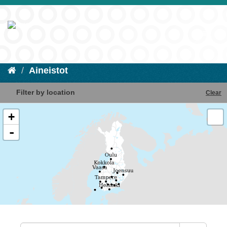
Aineistot
Filter by location
Clear
+
-