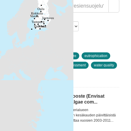
Lajittelu
Löytyi 7 aineistoa
Avainsanat:
algal bloom
Ei-Inspire
eutrophication
ecological status
ecological assessment
water quality
Suodattimen tulokset
Itämeren vuosittainen leväkooste (Envisat
MERIS) 2003–2011 / Yearly algae com...
[FI] Vuosittainen kooste Itämeren avomerialueen
pintalevälauttahavainnoista yhdistetään kesäkauden päivittäisistä
pintalevähavainnoista, tämä kuvaus kattaa vuosien 2003-2011...
WMS
HTML