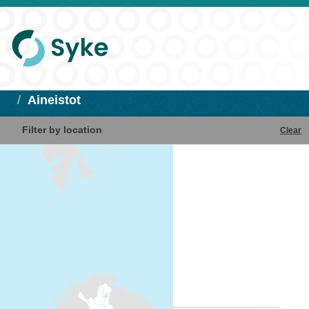
Aineistot
Filter by location
Clear