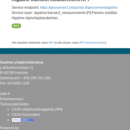
Service endpoint:
https://geoserver2.ymparisto.fi/geoserver/algaline
Service layer: algaline:transect_measurements [FI] Palvelu sisältää
Algaline-läpivirtajärjestelmän...
WFS
Voit käyttää rekisteriä myös
API
avulla (katso myös
API-dokumentaatio
).
Suomen ympäristökeskus
Latokartanonkaari 11
FI-00790 Helsinki
Switchboard: +358 295 251 000
Fax: 09 5490 2190
syke.fi
Palvelukuvaus
Tietosuojailmoitus
CKAN ohjelmointirajapinta (API)
CKAN Association
Powered by