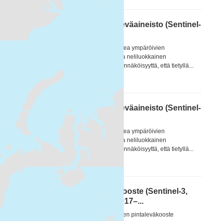
Itämeren päivittäinen pintaleväaineisto (Sentinel-
2 MSI) 2017– / Daily surfac...
[FI] Itämeren alueen ja erityisesti Suomea ympäröivien
merialueiden pintalevälauttoja kuvaava neliluokkainen
tulkintakartta. Tulkintakartta kuvaa todennäköisyyttä, että tietyllä...
WMS
HTML
Itämeren päivittäinen pintaleväaineisto (Sentinel-
3 OLCI) 2017– / Daily surfa...
[FI] Itämeren alueen ja erityisesti Suomea ympäröivien
merialueiden pintalevälauttoja kuvaava neliluokkainen
tulkintakartta. Tulkintakartta kuvaa todennäköisyyttä, että tietyllä...
WMS
HTML
Itämeren vuosittainen leväkooste (Sentinel-3,
Sentinel-2 & Landsat-8/9) 2017–...
[FI] Vuosittainen Itämeren avomerialueen pintaleväkooste