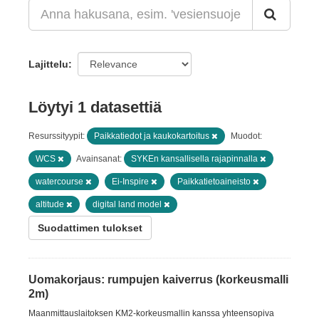
Lajittelu
Löytyi 1 datasettiä
Resurssityypit:
Paikkatiedot ja kaukokartoitus
Muodot:
WCS
Avainsanat:
SYKEn kansallisella rajapinnalla
watercourse
Ei-Inspire
Paikkatietoaineisto
altitude
digital land model
Suodattimen tulokset
Uomakorjaus: rumpujen kaiverrus (korkeusmalli
2m)
Maanmittauslaitoksen KM2-korkeusmallin kanssa yhteensopiva