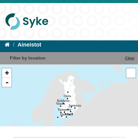
Aineistot
Filter by location
Clear
+
-