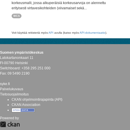
korkeusmalli, jossa alkuperäisiä korkeusarvoja on alennettu
erityisesti virtavesikohteiden (viivamaiset sekä...
WCS
Voit käyttää rekisteriä myös
API
avulla (katso myös
API-dokumentaatio
).
Suomen ympäristökeskus
Latokartanonkaari 11
FI-00790 Helsinki
Switchboard: +358 295 251 000
Fax: 09 5490 2190
syke.fi
Palvelukuvaus
Tietosuojailmoitus
CKAN ohjelmointirajapinta (API)
CKAN Association
Powered by