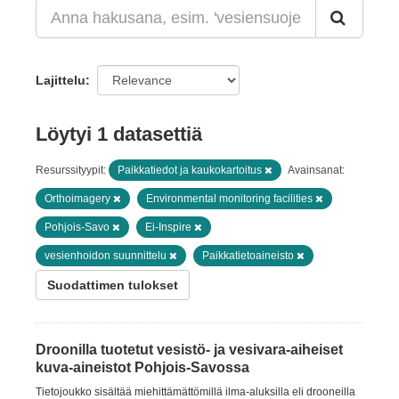
Lajittelu
Löytyi 1 datasettiä
Resurssityypit:
Paikkatiedot ja kaukokartoitus
Avainsanat:
Orthoimagery
Environmental monitoring facilities
Pohjois-Savo
Ei-Inspire
vesienhoidon suunnittelu
Paikkatietoaineisto
Suodattimen tulokset
Droonilla tuotetut vesistö- ja vesivara-aiheiset
kuva-aineistot Pohjois-Savossa
Tietojoukko sisältää miehittämättömillä ilma-aluksilla eli drooneilla