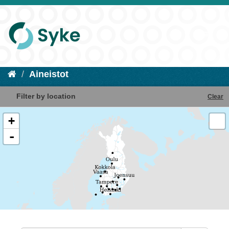
Aineistot
Filter by location
Clear
+
-