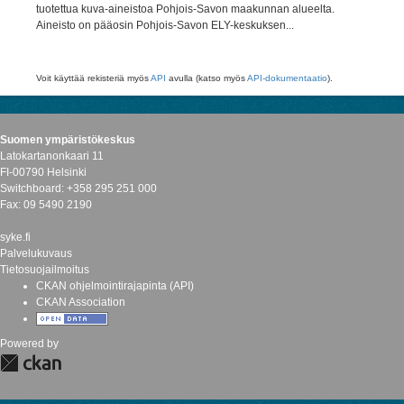
tuotettua kuva-aineistoa Pohjois-Savon maakunnan alueelta.
Aineisto on pääosin Pohjois-Savon ELY-keskuksen...
Voit käyttää rekisteriä myös
API
avulla (katso myös
API-dokumentaatio
).
Suomen ympäristökeskus
Latokartanonkaari 11
FI-00790 Helsinki
Switchboard: +358 295 251 000
Fax: 09 5490 2190
syke.fi
Palvelukuvaus
Tietosuojailmoitus
CKAN ohjelmointirajapinta (API)
CKAN Association
Powered by