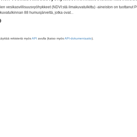
ien vesikasvillisuusvyöhykkeet (NDVI:stä ilmakuvatulkittu) -aineiston on tuottanut 
kuvatulkinnan 88 humusjärveltä, jotka ovat...
käyttää rekisteriä myös
API
avulla (katso myös
API-dokumentaatio
).