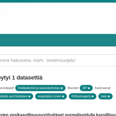
ytyi 1 datasettiä
rssityypit:
Paikkatiedot ja kaukokartoitus
Muodot:
ZIP
Avainsanat:
bitats and biotopes
vegetation cover
Orthoimagery
lake
vien vesikasvillisuusvyöhykkeet normalisoidulla kasvillisuus