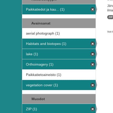
Järv
Paikkatiedot ja kau... (1)
ilma
ZIP
Avainsanat
Voit 
aerial photograph (1)
Habitats and biotopes (1)
lake (1)
Orthoimagery (1)
Paikkatietoaineisto (1)
vegetation cover (1)
Muodot
ZIP (1)