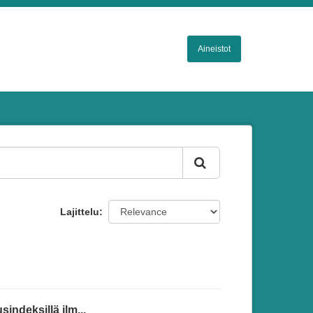
Aineistot
Lajittelu
indeksillä ilm...