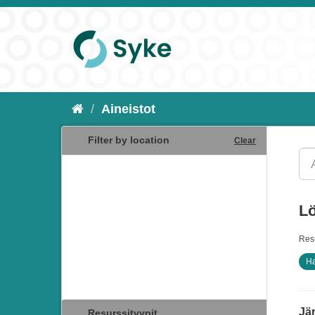
Aineistot
Filter by location
Clear
Lö
Resu
Ha
Jär
Resurssityypit