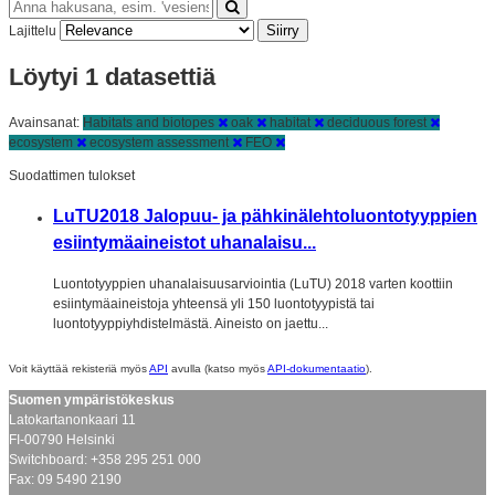
Siirry
Lajittelu
Löytyi 1 datasettiä
Avainsanat:
Habitats and biotopes
oak
habitat
deciduous forest
ecosystem
ecosystem assessment
FEO
Suodattimen tulokset
LuTU2018 Jalopuu- ja pähkinälehtoluontotyyppien
esiintymäaineistot uhanalaisu...
Luontotyyppien uhanalaisuusarviointia (LuTU) 2018 varten koottiin
esiintymäaineistoja yhteensä yli 150 luontotyypistä tai
luontotyyppiyhdistelmästä. Aineisto on jaettu...
Voit käyttää rekisteriä myös
API
avulla (katso myös
API-dokumentaatio
).
Suomen ympäristökeskus
Latokartanonkaari 11
FI-00790 Helsinki
Switchboard: +358 295 251 000
Fax: 09 5490 2190