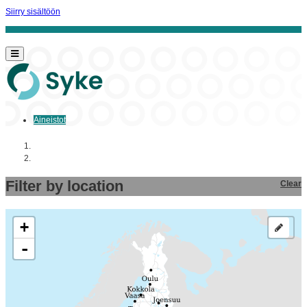
Siirry sisältöön
Aineistot
Aloitussivu
Aineistot
Filter by location
Clear
+
-