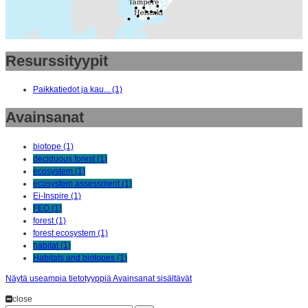
Resurssityypit
Paikkatiedot ja kau... (1)
Avainsanat
biotope (1)
deciduous forest (1)
ecosystem (1)
ecosystem assessment (1)
Ei-Inspire (1)
FEO (1)
forest (1)
forest ecosystem (1)
habitat (1)
Habitats and biotopes (1)
Näytä useampia tietotyyppiä Avainsanat sisältävät
close