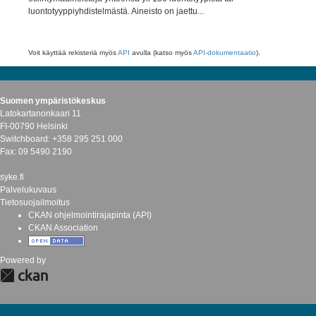
luontotyyppiyhdistelmästä. Aineisto on jaettu...
Voit käyttää rekisteriä myös
API
avulla (katso myös
API-dokumentaatio
).
Suomen ympäristökeskus
Latokartanonkaari 11
FI-00790 Helsinki
Switchboard: +358 295 251 000
Fax: 09 5490 2190
syke.fi
Palvelukuvaus
Tietosuojailmoitus
CKAN ohjelmointirajapinta (API)
CKAN Association
Powered by