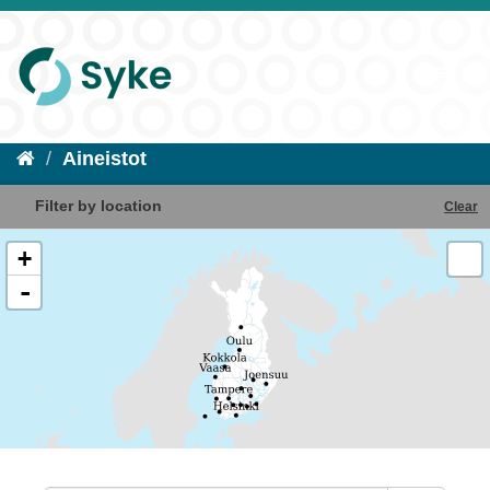
Aineistot
Filter by location
Clear
+
-