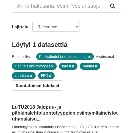
Lajittelu
Löytyi 1 datasettiä
Resurssityypit:
Paikkatiedot ja kaukokartoitus
Avainsanat:
Habitats and biotopes
forest
habitat
vaahtera
FEO
Suodattimen tulokset
LuTU2018 Jalopuu- ja
pähkinälehtoluontotyyppien esiintymäaineistot
uhanalaisu...
Luontotyyppien uhanalaisuusarviointia (LuTU) 2018 varten koottiin
esiintymäaineistoja yhteensä yli 150 luontotyypistä tai