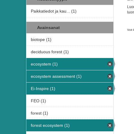
Luon
Paikkatiedot ja kau... (1)
luon
Avainsanat
Voit 
biotope (1)
deciduous forest (1)
ecosystem (1)
ecosystem assessment (1)
Ei-Inspire (1)
FEO (1)
forest (1)
forest ecosystem (1)