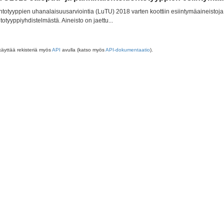
totyyppien uhanalaisuusarviointia (LuTU) 2018 varten koottiin esiintymäaineistoja 
totyyppiyhdistelmästä. Aineisto on jaettu...
käyttää rekisteriä myös
API
avulla (katso myös
API-dokumentaatio
).