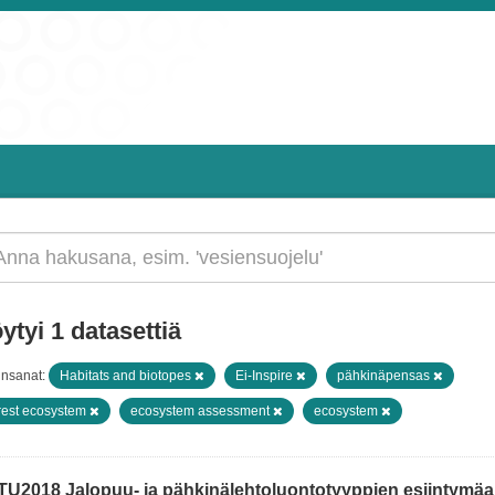
ytyi 1 datasettiä
insanat:
Habitats and biotopes
Ei-Inspire
pähkinäpensas
rest ecosystem
ecosystem assessment
ecosystem
TU2018 Jalopuu- ja pähkinälehtoluontotyyppien esiintymäain