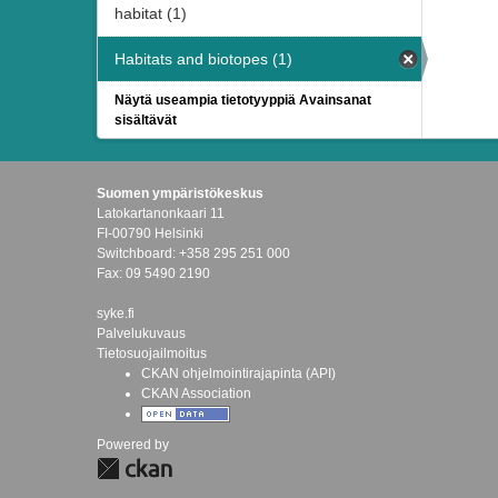
habitat (1)
Habitats and biotopes (1)
Näytä useampia tietotyyppiä Avainsanat
sisältävät
Suomen ympäristökeskus
Latokartanonkaari 11
FI-00790 Helsinki
Switchboard: +358 295 251 000
Fax: 09 5490 2190
syke.fi
Palvelukuvaus
Tietosuojailmoitus
CKAN ohjelmointirajapinta (API)
CKAN Association
Powered by