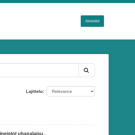
Aineistot
Lajittelu
eistot uhanalaisu...