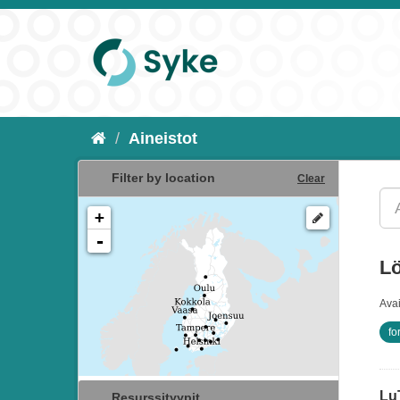
Aineistot
Filter by location
Clear
+
-
Lö
Ava
fo
Lu
Resurssityypit